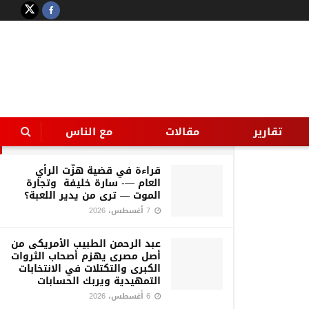
LATEST
TRENDING
Filter
مديرية أمن بأسوان قامت بحمله
تموينية مكبره لضبط الاسواق بكوم
امبو
تقارير
مقالات
مع الناس
27 أغسطس، 2016
قراءة في قضية هزّت الرأي
العام —- سارة خليفة وتجارة
الموت — ترى من يدير اللعبة؟
7 أغسطس، 2026
عبد الرحمن الطبيب الأمريكى من
أصل مصرى يهزم أصحاب الثروات
الكبرى والتكتلات في الانتخابات
التمهيدية ويربك الحسابات
6 أغسطس، 2026