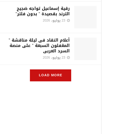
رقية إسماعيل تواجه ضجيج
الترند بقصيدة ” بدون فلتر”
23 يوليو، 2026
أعلام النقاد فى ليلة مناقشة ”
المغفلون السبعة ” على منصة
السرد العربى
23 يوليو، 2026
LOAD MORE