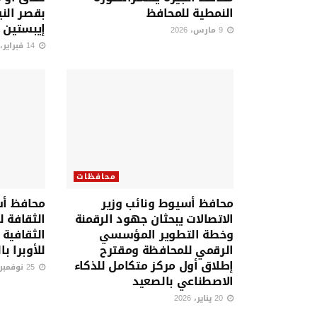
النمطية للمحافظ
بقصر الني
إيبستين 
9 مارس، 2026
14 فبراير، 2026
محافظات
محافظ أسيوط ونائب وزير
محافظ أس
الاتصالات يبحثان جهود الرقمنة
الثقافة ل
وخطة التطوير المؤسسي
الثقافية 
الرقمي للمحافظة ومقترح
للأوبرا ب
إطلاق أول مركز متكامل للذكاء
25 نوفمبر، 2025
الاصطناعي بالصعيد
20 يناير، 2026