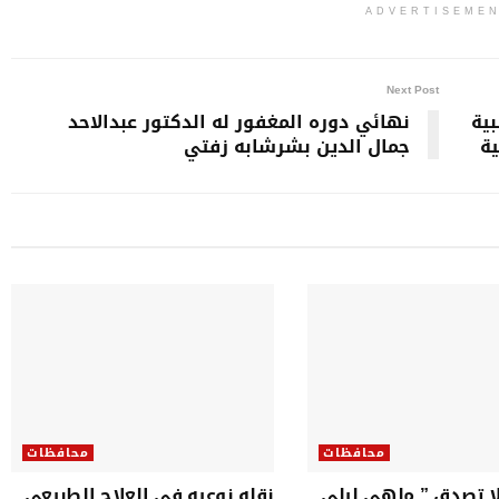
ADVERTISEME
Next Post
ية
نهائي دوره المغفور له الدكتور عبدالاحد
ية
جمال الدين بشرشابه زفتي
محافظات
محافظات
ا تصدق ” ملهى ليلي
نقله نوعيه في العلاج الطبيعي