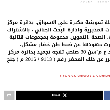
ADVERTISEME
ة تموينية مكبرة علي الاسواق، بدائرة مركز
لمديرية وادارة البحث الجنائي ، بالاشتراك
، الصحة ،التموين مدعومة بمجموعات قتالية
سفرت جهودها عن ضبط طن خضار مشكل،
مجهول المصدر،بمحل المدعو ” احمد ع م”سن 30 صاحب ثلاجه تجميد بدائرة مركز
كوم امبو ، ومقيم بذات العنوان ،تحرر عن ذلك المحضر رقم ( 9113 / 2016 م ) جنح
Tweet