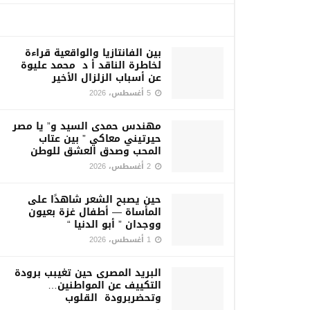
بين الفانتازيا والواقعية قراءة
لخاطرة الناقد أ د محمد عليوة
عن أسباب الزلزال الأخير
5 أغسطس، 2026
مهندس حمدى السيد و” يا مصر
حيرتيني معاكي ” بين عتاب
المحب وصدق العشق للوطن
2 أغسطس، 2026
حين يصبح الشعر شاهدًا على
المأساة — أطفال غزة بعيون
ووجدان ” أبو الدنيا “
1 أغسطس، 2026
البريد المصرى حين تغيبب برودة
التكييف عن المواطنين…
وتحضربرودة القلوب