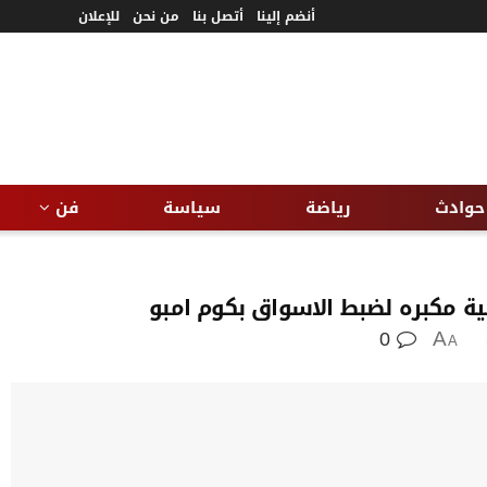
أنضم إلينا
أتصل بنا
من نحن
للإعلان
حوادث
رياضة
سياسة
فن
ية مكبره لضبط الاسواق بكوم امبو
0
A
A