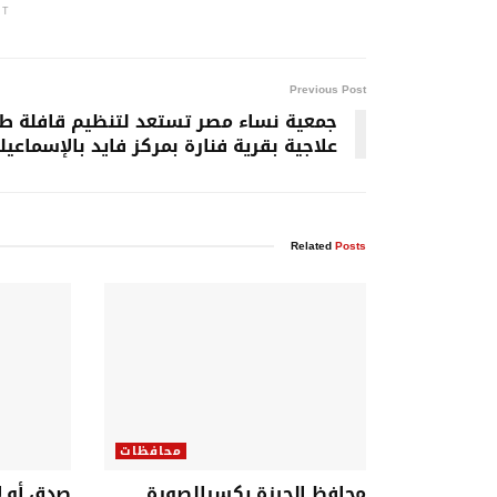
NT
Previous Post
جمعية نساء مصر تستعد لتنظيم قافلة طب
علاجية بقرية فنارة بمركز فايد بالإسماعيل
Related
Posts
محافظات
محافظ الجيزة يكسرالصورة
صدق أو ل