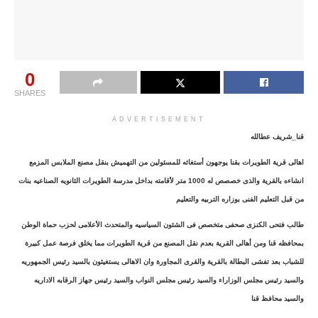
0
SHARES
ADVERTISEMENT
قنا_شريف عطالله
اهالى قرية الطويرات بقنا يوجهون أستغاثه للمسئولين من التهميش بنقل مصنع الملابس المزمع
انشاءه بالقرية والذى خصصص له 1000 متر لأقامته بداخل مدرسة الطويرات الثانويه الصناعيه بنات
من قبل التعليم الفنى بوزاره التربيه والتعليم
طالب فتحى الكنزى صحفى متخصص فى الشئون السياسيه والمتحدث الأعلامى لحزب حماة الوطن
بمحافظه قنا ومن أهالى القرية بعدم نقل المصنع من قرية الطويرات مما يخلق فرصة عمل كبيرة
للشباب بعد تفشى البطالة بالقرية والقرى المجاورة وان الاهالى يستغيثون بالسيد رئيس الجمهوريه
والسيد رئيس مجلس الوزاراء والسيد رئيس مجلس النواب والسيد رئيس جهاز الرقابه الاداريه
والسيد محافظ قنا