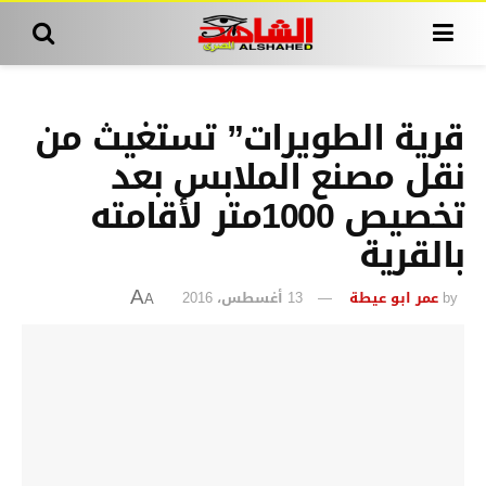
قرية الطويرات” تستغيث من
نقل مصنع الملابس بعد
تخصيص 1000متر لأقامته
بالقرية
by
عمر ابو عيطة
13 أغسطس، 2016
A
A