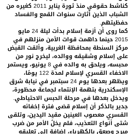
كناشط حقوقي منذ ثورة يناير 2011 كغيره من
الشباب الذين أثارت سنوات القمع والفساد
حفظيتهم.
كما روى أن أزمة إسلام بدأت ليلة 24 مايو
2015 حينما داهمت قوات الأمن منزلهم في
مركز السنطة بمحافظة الغربية، وألقت القبض
على إسلام وشقيقه ووالده، ليخرج نور من
محبسه، ويلحق به والده في 8 يونيو، ويستمر
الاخفاء القسري لإسلام لمدة 122 يومًا،
ويظهر بعدها يوم 24 سبتمبر في نيابة شرق
الإسكندرية بتهمة الإنتماء لجماعة محظورة،
ويدخل بعدها في مرحلة الحبس الاحتياطي.
جدير بالذكر أن إسلام قضى فترة إخفائه
القسري معصوب العينين مقيد اليدين، وتلقى
شتى أنواع التعذيب، فلم يخلُ الأمر من ضرب
مبرح وصعق بالكهرباء، إضافة إلى تعليقه