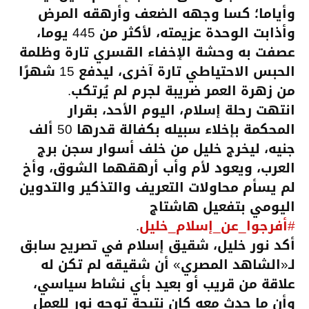
وأياما؛ كسا وجهه الضعف وأرهقه المرض
وأذابت الوحدة عزيمته، لأكثر من 445 يوما،
عصفت به وحشة الإخفاء القسري تارة وظلمة
الحبس الاحتياطي تارة آخرى، ليدفع 15 شهرًا
من زهرة العمر ضريبة لجرم لم يُرتكب.
انتهت رحلة إسلام، اليوم الأحد، بقرار
المحكمة بإخلاء سبيله بكفالة قدرها 50 ألف
جنيه،
ليخرج خليل من خلف أسوار سجن برج
العرب، ويعود لأم وأب أرهقهما الشوق، وأخ
لم يسأم محاولات التعريف والتذكير والتدوين
اليومي بتفعيل هاشتاج
#أفرجوا_عن_إسلام_خليل
.
أكد نور خليل، شقيق إسلام في تصريح سابق
لـ«الشاهد المصري» أن شقيقه لم تكن له
علاقة من قريب أو بعيد بأي نشاط سياسي،
وأن ما حدث معه كان نتيجة توجه نور للعمل