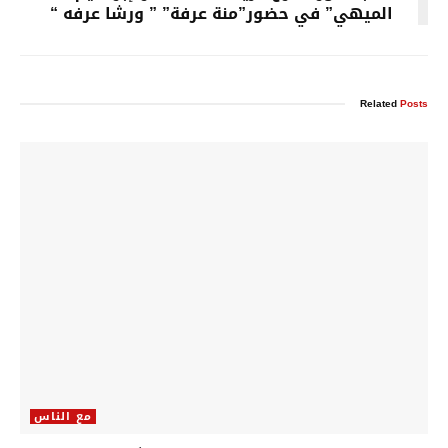
الميهي” في حضور”منة عرفة” ” ورشا عرفه “
Related
Posts
مع الناس