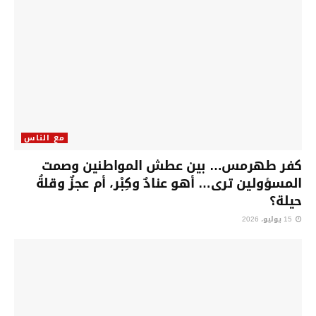
مع الناس
كفر طهرمس… بين عطش المواطنين وصمت
المسؤولين ترى… أهو عنادٌ وكِبْر، أم عجزٌ وقلةُ
حيلة؟
15 يوليو، 2026