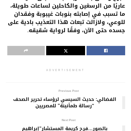
عاريًا من الرسغين والكاحلين لساعات طويلة،
ما تسبب في إصابته بنوبات غيبوبة وفقدان
للوعي، ولازالت تبعات هذا التعذيب بادية على
جسده حتى الآن، وفقًا لرواية شقيقه.
ADVERTISEMENT
Previous Post
الفضالي: حديث السيسي لرؤساء تحرير الصحف
“رسالة طمأنينة” للمصريين
Next Post
بالصور…فرح كريمة المستشار”إبراهيم