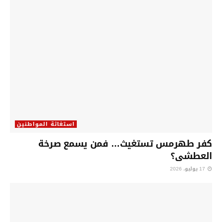
استغاثة المواطنين
كفر طهرمس تستغيث… فمن يسمع صرخة
العطشى؟
17 يوليو، 2026