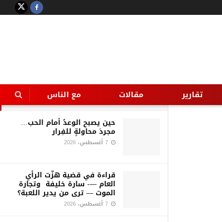
LATEST
TRENDING
Filter
208 درجة القبول بالثانوى العام
بالمنيا
تقارير
مقالات
مع الناس
23 أغسطس، 2016
حين يصبح الوعدُ أمام الحب…
مجردَ محاولةٍ للفِرار
7 أغسطس، 2026
قراءة في قضية هزّت الرأي
العام —- سارة خليفة وتجارة
الموت — ترى من يدير اللعبة؟
7 أغسطس، 2026