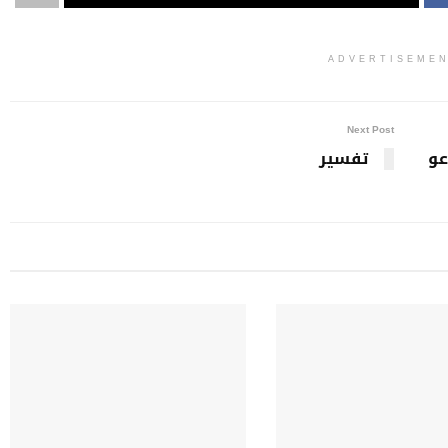
ADVERTISEME
Next Post
عو
تفسير