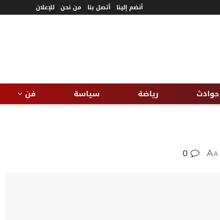
أنضم إلينا
أتصل بنا
من نحن
للإعلان
حوادث
رياضة
سياسة
فن
0
A
A