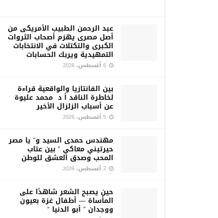
عبد الرحمن الطبيب الأمريكى من
أصل مصرى يهزم أصحاب الثروات
الكبرى والتكتلات في الانتخابات
التمهيدية ويربك الحسابات
6 أغسطس، 2026
بين الفانتازيا والواقعية قراءة
لخاطرة الناقد أ د محمد عليوة
عن أسباب الزلزال الأخير
5 أغسطس، 2026
مهندس حمدى السيد و” يا مصر
حيرتيني معاكي ” بين عتاب
المحب وصدق العشق للوطن
2 أغسطس، 2026
حين يصبح الشعر شاهدًا على
المأساة — أطفال غزة بعيون
ووجدان ” أبو الدنيا “