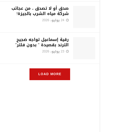
صدق أو لا تصدق ، من عجائب
شركة مياه الشرب بالجيزة!
24 يوليو، 2026
رقية إسماعيل تواجه ضجيج
الترند بقصيدة ” بدون فلتر”
23 يوليو، 2026
LOAD MORE