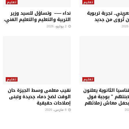
تعليم
تعليم
ريني.. تجربة تربوية
نداء —– وتساؤل للسيد وزير
 تُروى من جديد
التربية والتعليم والتعليم الفني،
2 يوليو، 2026
تعليم
تعليم
اسيا الثانوية يعلنون
نقيب معلمى وسط الجيزة حان
بنتهم ” بوجبة فول
الوقت لضخ دماء جديدة وتبنى
بحفل معاش زملائهم
إصلاحات حقيقية
8 مارس، 2026