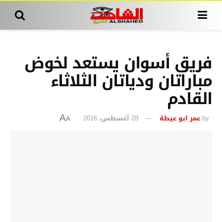
فريق أسوان يستعد لخوض
مباراتان ودياتان الثلاثاء
القادم
by
عمر ابو عيطة
28 أغسطس، 2016
A
A