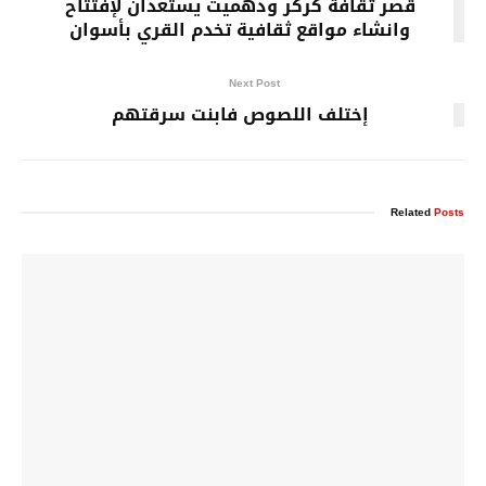
قصر ثقافة كركر ودهميت يستعدان لإفتتاح
وانشاء مواقع ثقافية تخدم القري بأسوان
Next Post
إختلف اللصوص فابنت سرقتهم
Related
Posts