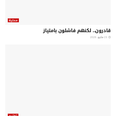
محلية
قادرون.. لكنهم فاشلون بامتياز
23 مايو، 2026
تعليم