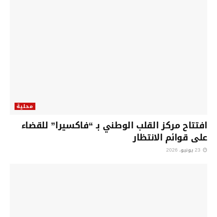
محلية
افتتاح مركز القلب الوطني بـ “فاكسيرا” للقضاء
على قوائم الانتظار
23 يونيو، 2026