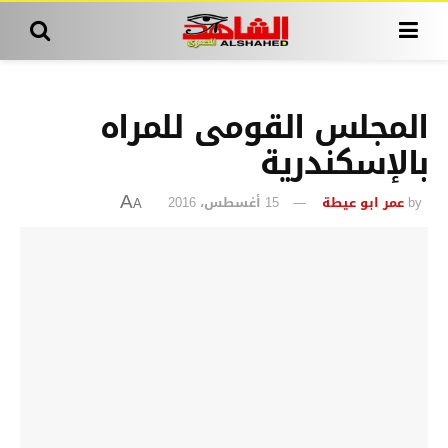
المجلس القومى للمراه
بالإسكندرية
by
عمر ابو عيطة
15 أغسطس، 2016
A
A