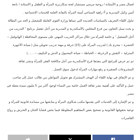
لعمال مصر و الأستاذة / روحية مرسي مستشار لجنة سكارترية المرأة و الطفل و الاستاذة / باتعة
أمين وكيل المديرية و أ/ زاهية السباخي أمينة المرأة بالنقابة العامة للخدمات الإجتماعية .
تناول اللقاء التعريف بالسياسات الجديدة التي تتبناها وزارة القوى العاملة للتشغيل و الحد من البطالة
و بحث سبل التعاون بين فرع المجلس بالأسكندرية و المديرية من أجل تفعيل برنامج ” التدريب من
أجل التشغيل ” و خاصة للمرأة من خلال مراكز التدريب المهني على مستوى المحافظة ( الهانوفيل –
الحضرة – محرم بك ) لتدريب المرأة على (15) حرفة و مهنة تدريب تحويلي مثل ( صيانة الأجهزة
المنزلية – النقش و الزخرفة – الخياطة – صيانة المحمول و الدش و التكييف – ……)
ثم تم عرض للبرامج التي ينفذها فرع الأسكندرية من أجل مكافحة الفقر للمرأة ونشر ثقافة
المشروعات الصغيرة و رفع مهارات المرأة لدخول سوق العمل .
و تم الإتفاق في نهاية اللقاء أن الهدف المشترك هو تحويل المواطن من طالب عمل إلى صاحب
عمل و التأكيد على أهمية نشر ثقافة العمل خاصة بين النساء لوجود أكثر من 5 مليون سيدة معيلة في
مصر .
و تم الإشارة إلى الخدمات التي يقدمها مكتب شكاوى المرأة و متابعتها من مساندة قانونية للمرأة و
توعية بحقوقها القانونية و تصحيح بعض المفاهيم المغلوطة فيما يخص قضايا الختان و التحرش و زواج
القاصرات