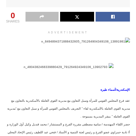
0
SHARES
ADVERTISEMENT
الإسكندرية/أسماء طيرة
عقد فرع المجلس القومي للمرأة وسبل التعاون مع مديرية القوى العاملة بالأسكندرية بالتعاون مع
مديرية القوى العاملة بالأسكندرية لقاء ” التعريف بالمجلس القومي للمرأة و سبل التعاون مع “مديرية
القوى العاملة ” بمقر المديرية بسموحة .
حضر اللقاء المهندسة / سامية مصطفى مقررة الفرع و المستشار / محمد قنديل وكيل أول الوزارة و
أ/ نادية حمراوي عضو الفرع و رئيس لجنة التنمية و الأستاذ / فتحي عبد اللطيف رئيس الإتحاد المحلي