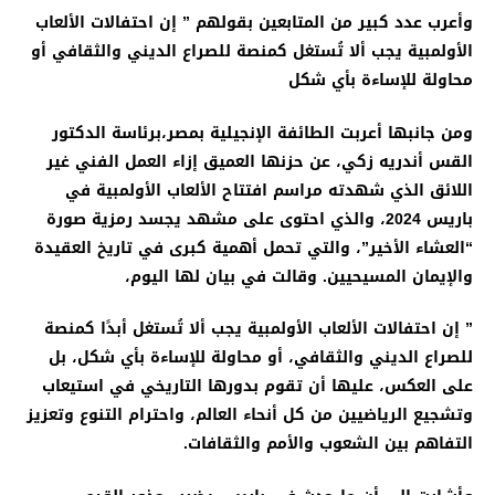
وأعرب عدد كبير من المتابعين بقولهم ” إن احتفالات الألعاب
الأولمبية يجب ألا تُستغل كمنصة للصراع الديني والثقافي أو
محاولة للإساءة بأي شكل
ومن جانبها أعربت الطائفة الإنجيلية بمصر،برئاسة الدكتور
القس أندريه زكي، عن حزنها العميق إزاء العمل الفني غير
اللائق الذي شهدته مراسم افتتاح الألعاب الأولمبية في
باريس 2024، والذي احتوى على مشهد يجسد رمزية صورة
“العشاء الأخير”، والتي تحمل أهمية كبرى في تاريخ العقيدة
والإيمان المسيحيين
.
وقالت في بيان لها اليوم،
” إن احتفالات الألعاب الأولمبية يجب ألا تُستغل أبدًا كمنصة
للصراع الديني والثقافي، أو محاولة للإساءة بأي شكل، بل
على العكس، عليها أن تقوم بدورها التاريخي في استيعاب
وتشجيع الرياضيين من كل أنحاء العالم، واحترام التنوع وتعزيز
التفاهم بين الشعوب والأمم والثقافات
.