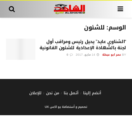
الوسم:
للشئون
“الشناوي عايد” يحيل رئيس ومراقب أول
لجنة بالشهادة الإعدادية للشئون القانونية
BY
عمر ابو عيطة
14 مايو، 2017
0
أنضم إلينا
أتصل بنا
من نحن
للإعلان
تصميم و أستضافة يو اكس UX