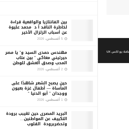
بين الفانتازيا والواقعية قراءة
لخاطرة الناقد أ د محمد عليوة
عن أسباب الزلزال الأخير
5 أغسطس، 2026
مهندس حمدى السيد و” يا مصر
فة يو اكس UX
حيرتيني معاكي ” بين عتاب
المحب وصدق العشق للوطن
2 أغسطس، 2026
حين يصبح الشعر شاهدًا على
المأساة — أطفال غزة بعيون
ووجدان ” أبو الدنيا “
1 أغسطس، 2026
البريد المصرى حين تغيبب برودة
التكييف عن المواطنين…
وتحضربرودة القلوب