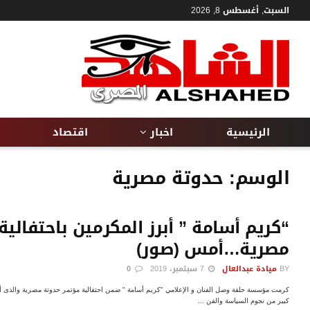
السبت, أغسطس 8, 2026
الرئيسية
اخبار
اقتصاد
الوسم:
حدوتة مصرية
“كريم أسامة ” أبرز المكرمين باحتفالي
مصرية…أمس (صور)
BY
ميادة عبدالعال
7 سبتمبر، 2019
0
كرمت مؤسسة حلقة وصل الفنان و الإعلامي "كريم أسامة " ضمن احتفالية مؤتمر حدوتة مصرية والذى أقي
كبير من نجوم السياسة والفن ...