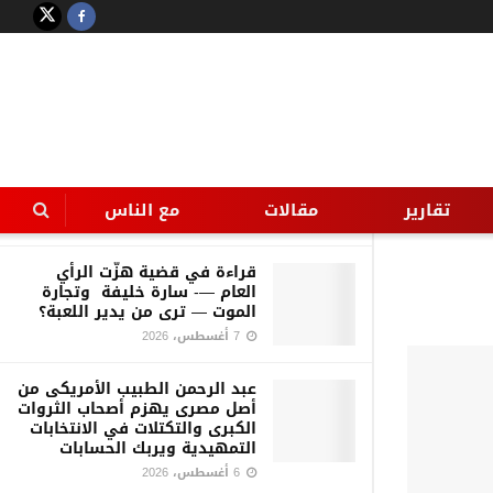
LATEST
TRENDING
Filter
حين يصبح الوعدُ أمام الحب… مجردَ
محاولةٍ للفِرار
تقارير
مقالات
مع الناس
7 أغسطس، 2026
قراءة في قضية هزّت الرأي
العام —- سارة خليفة وتجارة
الموت — ترى من يدير اللعبة؟
7 أغسطس، 2026
عبد الرحمن الطبيب الأمريكى من
أصل مصرى يهزم أصحاب الثروات
الكبرى والتكتلات في الانتخابات
التمهيدية ويربك الحسابات
6 أغسطس، 2026