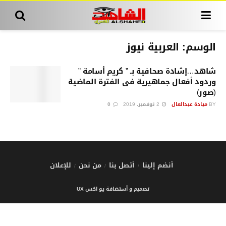
الوسم:
العربية نيوز
شاهد…إشادة صحافية بـ ” كريم أسامة ”
وردود أفعال جماهيرية فى الفترة الماضية
(صور)
BY
ميادة عبدالعال
2 نوفمبر، 2019
0
أنضم إلينا
أتصل بنا
من نحن
للإعلان
تصميم و أستضافة يو اكس UX