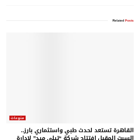
Related
Posts
منوعات
القاهرة تستعد لحدث طبي واستثماري بارز..
السبت المقبل افتتاح شركة “تيلي ميد” لإدارة