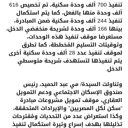
تنفيذ 700 ألف وحدة سكنية، تم تخصيص 616
ألف وحدة منها بالفعل، كما يتم استكمال
تنفيذ 244 ألف وحدة سكنية ضمن المبادرة،
بينها 166 ألف وحدة لشريحة منخفضي الدخل،
مستعرضا موقف تنفيذ هذه الوحدات،
وتوقيتات التسليم المُخططة، كما تطرق
لموقف تنفيذ عدد 28 ألف وحدة سكنية أخرى
يتم تنفيذها لتستهدف شريحة متوسطي
الدخل.
وتناولت السيدة/ مي عبد الحميد، رئيس
صندوق الإسكان الاجتماعي ودعم التمويل
العقاري، موقف تمويل مشروعات مبادرة
“سكن لكل المصريين” والإيرادات المتحققة،
وكذا استعراض عدد من التحديات ومُقترحات
تذليلها بهدف إسراع وتيرة استكمال تنفيذ