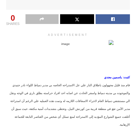
0
SHARES
ADVERTISEMENT
كتبت: ياسمين مجدي
قام منذ قليل مجهولون باطلاق النار علي عل الاستراحه الخاصه بي مدير دمياط اللواء نادر جنيدي
والموجوده بي مدينه دمياط واسفر الحادث عن اصابه احد افراد حراسته بطلق ناري في الوجه ونقل
الي مستشفي دمياط العام لاجراء الاسعافات اللازمه له وتمت هذه العمليه علي الرغم أن استراحة
مدير الأمن تقع في منطقة قريبة من كورنش النيل، وتحظى بتشديدات أمنية مكثفة، حيث سبق أن
أغلقت جميع الشوارع المؤديه إلى الاستراحة لمنع تسلل أى شخص من العناصر التابعة للجماعة
الإرهابية.