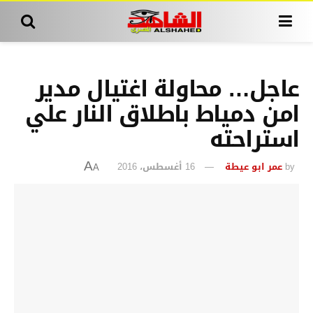
عاجل… محاولة اغتيال مدير
امن دمياط باطلاق النار علي
استراحته
by
عمر ابو عيطة
16 أغسطس، 2016
A
A