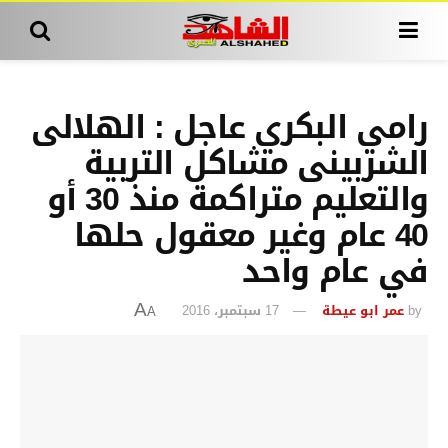
رامي البكري عاجل : الهلالى
الشربينى مشاكل التربية
والتعليم متراكمة منذ 30 أو
40 عام وغير معقول حلها
في عام واحد
by
عمر ابو عيطة
17 سبتمبر، 2016
A
A