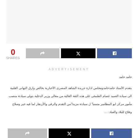
0
SHARES
ADVERTISEMENT
حامد حامد
يتقدم الأستاذ حامدحامدومجلس ادارة جريدة الشاهد المصرى الأخبارية بخالص وارق التهانى القلبية
الى سيادة العميد عصام الطنبخى على هذه الثقة الغالية من معالى وزير الدخلية بتولى سيادتة منصب
مأمور مركز ابو المطامير متمنيا” ل سيادتة مزيدا”من التقدم والرقى والأزدهار لما فيه خير وصلاح
وفلاح للبلاد والعباد…..