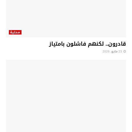
محلية
قادرون.. لكنهم فاشلون بامتياز
23 مايو، 2026