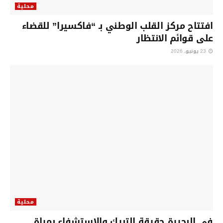
محلية
افتتاح مركز القلب الوطني بـ “فاكسيرا” للقضاء
على قوائم الانتظار
23 يونيو، 2026
محلية
في البحيرة حقيقة التبرك والاستشفاء بمياة