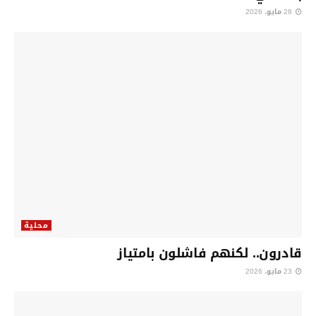
28 مايو، 2026
محلية
قادرون.. لكنهم فاشلون بامتياز
23 مايو، 2026