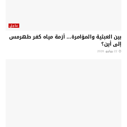
عاجل
بين العبثية والمؤامرة… أزمة مياه كفر طهرمس
إلى أين؟
22 يوليو، 2026