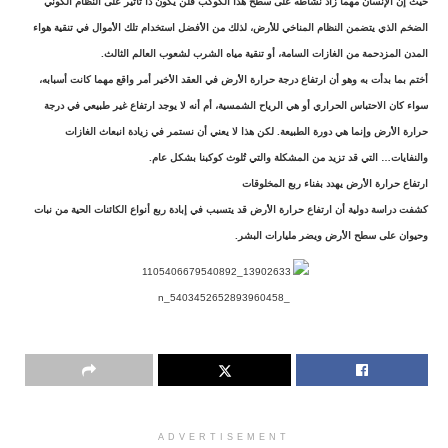
حيث إن الإنسان مهما زاد نشاطه على سطح هذا الكوكب فلن يكون ذا تأثير على النظام الكوني
الضخم الذي يتضمن النظام المناخي للأرض، لذلك من الأفضل استخدام تلك الأموال في تنقية هواء
المدن المزدحمة من الغازات السامة، أو تنقية مياه الشرب لشعوب العالم الثالث.
أختم بما بدأت به وهو أن ارتفاع درجة حرارة الأرض في العقد الأخير أمر واقع مهما كانت أسبابه،
سواء كان الاحتباس الحراري أو هي الرياح الشمسية، أم أنه لا يوجد ارتفاع غير طبيعي في درجة
حرارة الأرض وإنما هي دورة الطبيعة. لكن هذا لا يعني أن نستمر في زيادة انبعاث الغازات
والنفايات… التي قد تزيد من المشكلة والتي تُلوث كوكبنا بشكل عام.
ارتفاع حرارة الأرض يهدد بفناء ربع المخلوقات
كشفت دراسة دولية أن ارتفاع حرارة الأرض قد يتسبب في إبادة ربع أنواع الكائنات الحية من نبات
وحيوان على سطح الأرض ويضر مليارات البشر.
ADVERTISEMENT