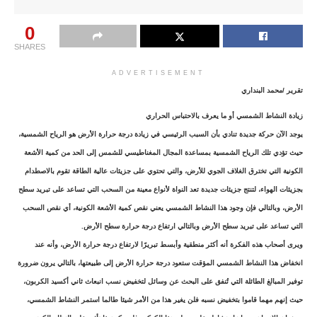
0
SHARES
ADVERTISEMENT
تقرير /محمد البنداري
زيادة النشاط الشمسي أو ما يعرف بالاحتباس الحراري
يوجد الآن حركة جديدة تنادي بأن السبب الرئيسي في زيادة درجة حرارة الأرض هو الرياح الشمسية،
حيث تؤدي تلك الرياح الشمسية بمساعدة المجال المغناطيسي للشمس إلى الحد من كمية الأشعة
الكونية التي تخترق الغلاف الجوي للأرض، والتي تحتوي على جزيئات عالية الطاقة تقوم بالاصطدام
بجزيئات الهواء، لتنتج جزيئات جديدة تعد النواة لأنواع معينة من السحب التي تساعد على تبريد سطح
الأرض، وبالتالي فإن وجود ه
ذا النشاط الشمسي يعني نقص كمية الأشعة الكونية، أي نقص السحب
التي تساعد على تبريد سطح الأرض وبالتالي ارتفاع درجة حرارة سطح الأرض.
ويرى أصحاب هذه الفكرة أنه أكثر منطقية وأبسط تبريرًا لارتفاع درجة حرارة الأرض، وأنه عند
انخفاض هذا النشاط الشمسي المؤقت ستعود درجة حرارة الأرض إلى طبيعتها، بالتالي يرون ضرورة
توفير المبالغ الطائلة التي تُنفق على البحث عن وسائل لتخفيض نسب انبعاث ثاني أكسيد الكربون،
حيث إنهم مهما قاموا بتخفيض نسبه فلن يغير هذا من الأمر شيئا طالما استمر النشاط الشمسي،