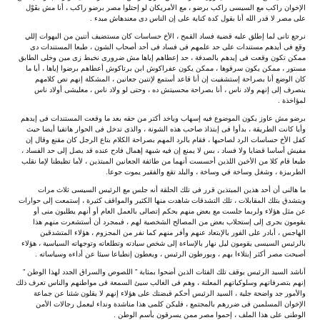
الإخوان راكب مع السيسى راكب برضو ، مع الأمريكان لو إحتلوا مصر برضو راكب ، أنا مش بفَوْل
على مصر لا قدر الله أنا بقول كدة كناية على إن الناس دى معندهاش مبدء .
نرجع تانى لما إطلق عليه قضية فساد القمح ، الأخ حساسات كان مستضيف أتنين من البهوات إللي
وقع فى أيدهم مستندات على حد علمهم فى فساد فى أحد أصحاب الشون ، طبعا المستندات دى
ممكن تكون وقعت فى إيدهم بالصدفة ، حد إعطاهم إياها مش ضرورى نخبط زى مين وخلى الطابق
مستور ، ممكن يكون سرقوها ، ممكن يكون عفراكوش ابن برتاكوش أعطاهم برضوا إياها ، أيا ما
كان الوضع أنا بصراحة إستشفيت إن أنا قاعد أستمع لإتنين جعانين ، المشكلة إنهم نص كلامهم
ينصرف إلى إنهم ولاد ناس ، أنا بصراحة محسيتش ده ، وحتى لو ولاد ناس ، معليشى أولاد ناس
لمؤاخذة .
برضو مش عاوز يكون الموضوع فيه إسهاب وياخد أكتر من حقه بعد ما وقعت المستندات فى إيدهم
وأيا كانت الطريقة ، بدأوا فى إبتذاذ صاحب هذه الشونة ، والذى تدخل فى الحوار هاتفيا أيضا حيث
كفل الأخ حساسات الرد لصاحبها ، فقام بالرد المهم بصراحة الكلام بتاع الرجل كان مقنع وقال إن
مفيش أساسا قضايا ولا فساد ، بس لا يمنع إن فيه شبهة إهمال فادح عنده قد يصل إلى حد الفساد ،
طبعا قام كلا من الأخين اللذين أحسست أنهما من طائفة الجعانين المبتذين ، لأما تظبطنا لإما نقلب
الطربيزة ، وشغل وساخة في وساخة ، والبلد تقع والفقير يموت جوعا.
ما هالنى أن أحد هذين المبتذين قرر فى تلك الحلقة أنه جلس مع الرئيس السيسى ثلاث مرات
ويتشدق بتلك المقابلات ، تلك التشدقات شاهدت منها الكثير والمواقف كثيرة ، إستمعت إلى حوارات
عن مثل هؤلاء ولربما جلست مع بعض منهم بحكم إتصالى بالعمل العام أو أنهم يطلبون منى أو
يقومون بجرى إلى إستجلاب بعض من المصالح الشخصية لهم ، فبمجرد أن أستشعرت منهم هذا
الهاجس ، أبادر على الفور بالإبتعاد عنهم وأفر منهم كما نفر من المجزوم ، هؤلاء المتشدقين
بالرئيس السيسى يقومون ليل نهار بالإساءة إلى شخص سيادته وتطلعاته وتوجهاته السياسية ، هؤلاء
أصبحت مصر أكثر إبتلاءا بهم ، ويورطون الرئيس ، ويعطون إنطباعا سيئا عن أداءه وسياساته .
أناشد السيد الرئيس بوقف تلك الفئات الذين أضحوا بمثابة ” اللصوص والسراق الجدد لهذا الوطن ”
إنهم بتصرفاتهم وسلوكياتهم المعلنة ، وهم فى الغالب سيئ السمعة فى مواطنهم والناس تعرف ذلك
والأمور جد واضحة جلية ، السيد الرئيس أحكم قبضتك على هؤلاء إنهم لا يقلون شئنا عن جماعة
الإخوان المسلمين فى ضررهم بالمجتمع ، فليكن كلمى هذا مناشدة ونداء ليعمل رجالات الأمن
الوطنى على هذا الملف ، إحموا مصر ممن يسرقون بأسم الوطن .