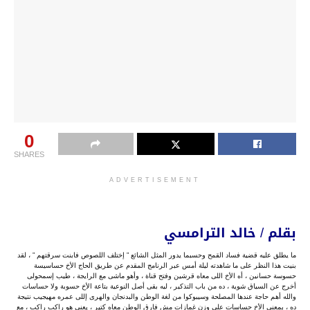
0
SHARES
ADVERTISEMENT
بقلم / خالد الترامسي
ما يطلق عليه قضية فساد القمح وحسبما يدور المثل الشائع ” إختلف اللصوص فابنت سرقتهم ” ، لقد
بنيت هذا النظر على ما شاهدته ليلة أمس عبر الرنامج المقدم عن طريق الحاج الأخ حساسيسة
حسوسة حسانين ، أه الأخ اللى معاه قرشين وفتح قناة ، وأهو ماشى مع الرايجة ، طيب إسمحولى
أخرج عن السياق شوية ، ده من باب التذكير ، ليه بقى أصل النوعية بتاعة الأخ حسوبة ولا حساسات
والله أهم حاجة عندها المصلحة وسيبوكوا من لغة الوطن والبدنجان والهرى إللى عمره مهيجيب نتيجة
ده ، بمعنى الأخ حساسات على وزن غمازات مش فارق الوطن معاه كتير ، يعنى هو راكب راكب ، مع