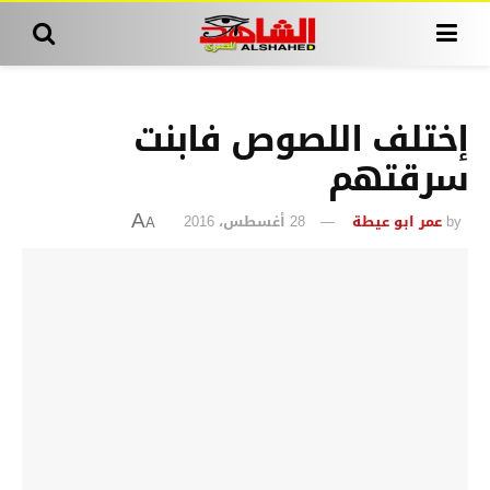
إختلف اللصوص فابنت
سرقتهم
by
عمر ابو عيطة
28 أغسطس، 2016
A
A