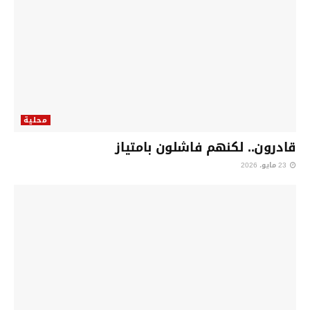
محلية
قادرون.. لكنهم فاشلون بامتياز
23 مايو، 2026