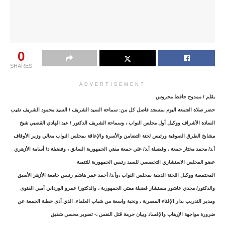
0
SHARES
ADVERTISEMENT
بقلم / ممدوح حافظ محروس
حضر صلاة الجمعة اليوم بمسجد فاضل كل من: سماحة السيد الشريف / السيد محمود الشريف نقيب
السادة الأشراف ووكيل أول مجلس النواب ، وسماحة الشريف الدكتور / عبد الهادي القصبي شيخ
مشايخ الطرق الصوفية ورئيس لجنة التضامن والأسرة والإعاقة بمجلس النواب معالي وزير الأوقاف
أ.د/ محمد مختار جمعة ، وفضيلة أ.د/ علي جمعة مفتي الجمهورية السابق ، وفضيلة د/ أسامة الأزهري
عضو المجلس الاستشاري التخصصي للسيد رئيس الجمهورية للتنمية
المجتمعية ووكيل اللجنة الدينية بمجلس النواب ،وأ.د/ أحمد عمر هاشم رئيس جامعة الأزهر الأسبق
والدكتور/ مجدي عاشور مستشار فضيلة مفتي الجمهورية ، والدكتور/ عمرو الورداني أمين الفتوى
ومدير التدريب بدار الإفتاء المصرية ، ونخبة واسعة من شباب العلماء. الذي أدى خطبة الجمعة عن
ضرورة مواجهة الإرهاب والإفساد وبيان حرمة قتل النفس ،- تصوير محسن شفيق