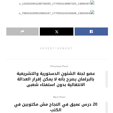
ADVERTISEMENT
Previous Post
عضو لجنة الشئون الدستورية والتشريعية
بالبرلمان يصرح بأنه لا يمكن إقرار العدالة
الانتقالية بدون استفتاء شعبى
Next Post
20 ﺩﺭﺱ ﻋﻤﻴﻖ ﻓﻲ ﺍﻟﻨﺠﺎﺡ ﻣﺶ ﻣﻜﺘﻮﺑﻴﻦ ﻓﻲ
ﺍﻟﻜﺘﺐ