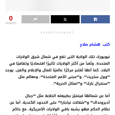
0
SHARES
ADVERTISEMENT
كتب هشام صلاح
نيويورك تلك الولاية التى
تقع في شمال شرق الولايات
المتحدة، وتُعدّ من أكثر الولايات تأثيرًا اقتصاديًا وثقافيًا في
البلاد. كما أنها تُعتبر مركزًا عالميًا للمال والإعلام والفن، يوجد
**وول ستريت**، و**مبنى الأمم المتحدة**، ومعالم مثل
**سنترال بارك** و**تمثال الحرية
**.
أما عن شمالها فيتميّز بطبيعته الخلابة مثل **جبال
أديرونداك** و**شلالات نياجارا** على الحدود الكندية
.
أما عن
نظام الحكم فهو يشبه باقي الولايات الأمريكية، مع حاكم