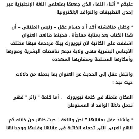
عليكم ” أثناء اللقاء الذى جمعها بمتعلمى اللغة الإنجليزية عبر
إحدى التطبيقات والنوافذ الإلكترونية
* وخلال مناقشته أكد أ د حسام عقل – رئيس الملتقى – أن
هذا الكتاب يعد بمثابة مفاجأة ، فحينما طالعت العنوان
اشفقت على الكاتبة لأن نيويورك بيئة مزدحمة فيها مختلف
الأجناس البشرية فهى ولاية تجمع تناقضات البشرية وصورها
وأفكارها المختلفة ومشاربها المتعددة
وانتقل عقل إلى الحديث عن العنوان بما يحمله من دلالات
حيث نجد :
المكان متمثلا فى كلمة نيويورك ، أما كلمة ” زائر ” فهى
تحمل دلالة الوافد لا المستوطن
* وأشاد عقل بمقالها ” نحن واللغة ” حيث ظهر من خلاله كم
الهم العربى التى تحمله الكاتبة فى عقلها وقلبها ووجدانها