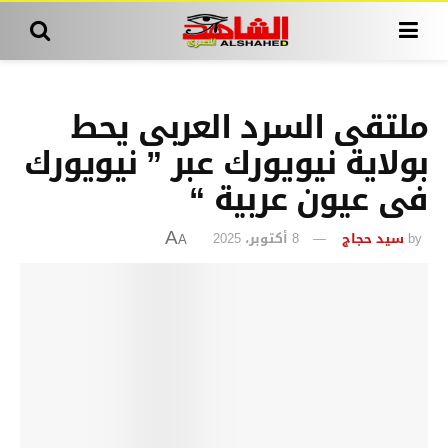
ملتقى السرد العربى يحط
بولاية نيويورك عبر ” نيويورك
فى عيون عربية “
by
سيد حجاج
8 أكتوبر، 2025
A
A