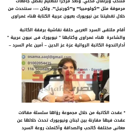
منتخب وبرلمان محلي. وتُعد مركزًا للتعليم بفضل جامعات
مرموقة مثل **كولومبيا** و**كورنيـل
**.
ولكن —- سنتحدث من
خلال تغطيتنا عن نيويورك بعيون عربية الكتابة هناء غمراوى
أقام ملتقى السرد العربى حلقة نقاشية برفقة الكاتبة
والشاعرة هناء غمراوى وكتابها ” نيويورك فى عيون عربية ”
أدارالندوة الكاتبة الروائية عزة عز الدين – أمين عام السرد –
* عقدت الكاتبة من خلال مجموعة رؤاها سلسلة مقالات
عقدت فيها مقارنة بين لبنان ونيويورك تحدث خلالها عن
معانى مختلفة كالحب والصداقة وأكتملت روعة السرد