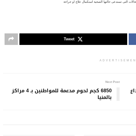
 التى تستدعى حالتها الصحية استكمال علاج او جراحة
Tweet
ADVERTISEME
Next Post
اع
6850 كجم لحوم مدعمة للمواطنين بـ 4 مراكز
بالمنيا