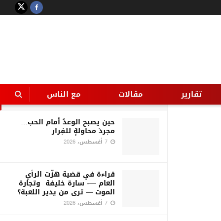
LATEST
TRENDING
Filter
بالصور..توقيع الكشف علي 1812
حالة بقافلة علاجية بالمنيا
تقارير
مقالات
مع الناس
18 أغسطس، 2016
حين يصبح الوعدُ أمام الحب…
مجردَ محاولةٍ للفِرار
7 أغسطس، 2026
قراءة في قضية هزّت الرأي
العام —- سارة خليفة وتجارة
الموت — ترى من يدير اللعبة؟
7 أغسطس، 2026