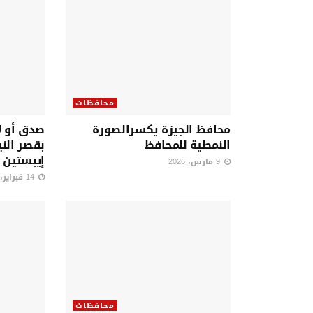
محافظات
محافظ الجيزة يكسرالصورة
صدق أو ل
النمطية للمحافظ
بقصر الني
إيبستين 
9 مارس، 2026
14 فبراير، 2026
محافظات