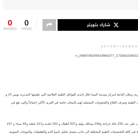
0
0
شارك بتويتر
SHARES
VIEWS
ADVERTISEME
أعلنت مديرية الصحة بالمنيا عن توقيع الكشف الطبي وعلاج عدد 1812 مواطن بقرية رسلان التابعة لمركز ومدينة المنيا خلال إحدى القوافل الطبية العلاجية التي نظمتها المديرية يومي 15 و
الطبية وصرف العلاج والفحوصات المعملية لهم بالمجان خاصة في القرى الأكثر احتياجاً والتي تقع في
قالت دكتورة أمنية رجب وكيل وزارة الصحة بالمنيا ، ان القافلة أسفرت عن الكشف على عدد 250 حالة جراحة و209 مسالك بولية و507 أطفال و 262 جلدية و207 باطنة و85 نساء و 157
13 أسنان ، مشيرة الى ان القافلة ضمت عدد 9 عيادات متنقلة فى كافة التخصصات الطبية المختلفة الى جانب معمل تحليل كيميا الدم والطفيليات والموجات الصوتية