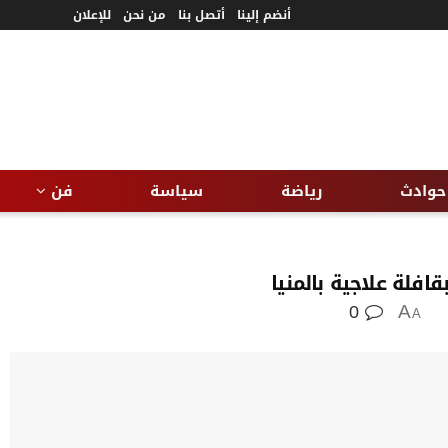
أنضم إلينا
أتصل بنا
من نحن
للإعلان
حوادث
رياضة
سياسة
فن
0
A
A