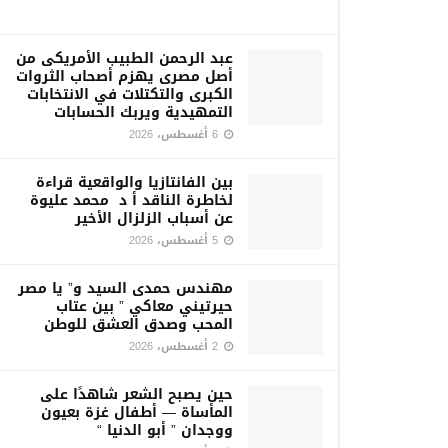
عبد الرحمن الطبيب الأمريكى من
أصل مصرى يهزم أصحاب الثروات
الكبرى والتكتلات في الانتخابات
التمهيدية ويربك الحسابات
6 أغسطس، 2026
بين الفانتازيا والواقعية قراءة
لخاطرة الناقد أ د محمد عليوة
عن أسباب الزلزال الأخير
5 أغسطس، 2026
مهندس حمدى السيد و” يا مصر
حيرتيني معاكي ” بين عتاب
المحب وصدق العشق للوطن
2 أغسطس، 2026
حين يصبح الشعر شاهدًا على
المأساة — أطفال غزة بعيون
ووجدان ” أبو الدنيا “