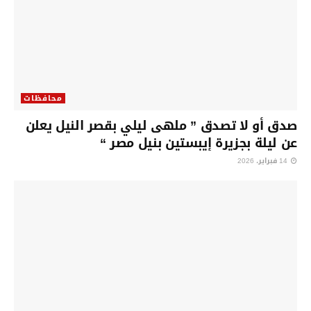
محافظات
صدق أو لا تصدق ” ملهى ليلي بقصر النيل يعلن
عن ليلة بجزيرة إيبستين بنيل مصر “
14 فبراير، 2026