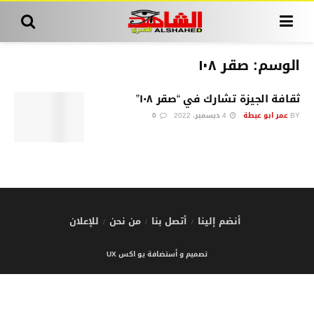
الوسم:
صقر ١٠٨
ثقافة الجيزة تشارك في “صقر ١٠٨”
BY
عمر ابو عيطة
4 ديسمبر، 2022
0
أنضم إلينا
أتصل بنا
من نحن
للإعلان
تصميم و أستضافة يو اكس UX