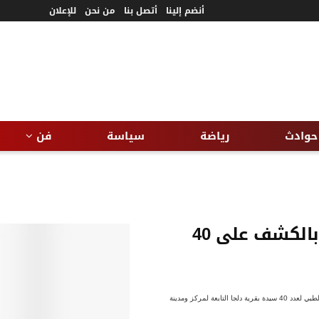
أنضم إلينا
أتصل بنا
من نحن
للإعلان
حوادث
رياضة
سياسة
فن
إدارة المرأة والأمومة والطفولة تقوم بالكشف على 40
كتب. أسامة خليل قامت إدارة المرأة والأمومة والطفولة بالديوان العام بمحافظة المنيا، بتوقيع الكشف الطبي لعدد 40 سيدة بقرية دلجا التابعة لمركز ومدينة