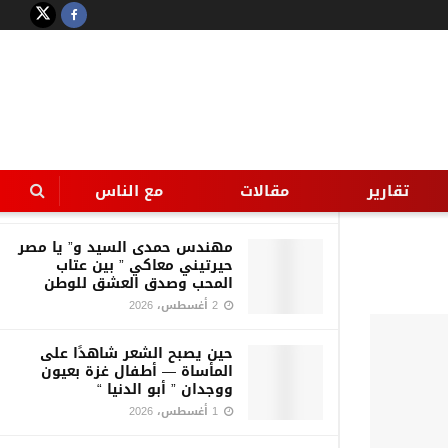
LATEST
TRENDING
Filter
بين الفانتازيا والواقعية قراءة
لخاطرة الناقد أ د محمد عليوة عن
أسباب الزلزال الأخير
تقارير
مقالات
مع الناس
5 أغسطس، 2026
مهندس حمدى السيد و” يا مصر
حيرتيني معاكي ” بين عتاب
المحب وصدق العشق للوطن
2 أغسطس، 2026
حين يصبح الشعر شاهدًا على
المأساة — أطفال غزة بعيون
ووجدان ” أبو الدنيا “
1 أغسطس، 2026