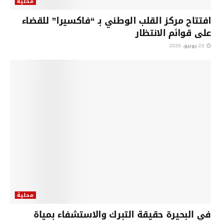
محلية
افتتاح مركز القلب الوطني بـ “فاكسيرا” للقضاء
على قوائم الانتظار
23 يونيو، 2026
محلية
في البحيرة حقيقة التبرك والاستشفاء بمياة