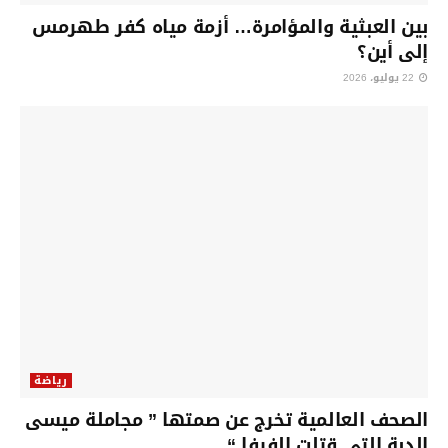
بين العبثية والمؤامرة… أزمة مياه كفر طهرمس
إلى أين؟
22 يوليو، 2026
رياضة
الصحف العالمية تخرج عن صمتها ” مجاملة ميسى
الدبة التى قتلت الفيفا “