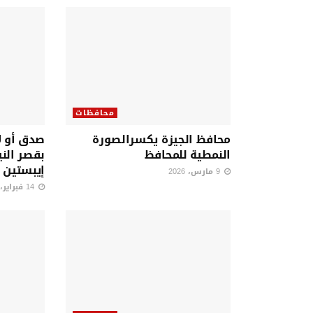
محافظات
محافظ الجيزة يكسرالصورة
صدق أو ل
النمطية للمحافظ
بقصر الني
إيبستين 
9 مارس، 2026
14 فبراير، 2026