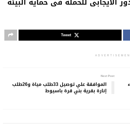
دور اﻻيجابى للحملة فى حماية البيئة
Tweet
ADVERTISEME
Next Post
الموافقة علي توصيل 33طلب مياة و26طلب
إنارة بقرية بني قرة باسيوط