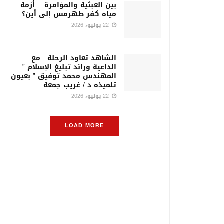
بين العبثية والمؤامرة… أزمة
مياه كفر طهرمس إلى أين؟
22 يوليو، 2026
الشاهد تعاود الرحلة : مع
الداعية ورائد تبليغ الإسلام ”
المهندس محمد توفيق ” بعيون
تلميذه د / غريب جمعة
22 يوليو، 2026
LOAD MORE