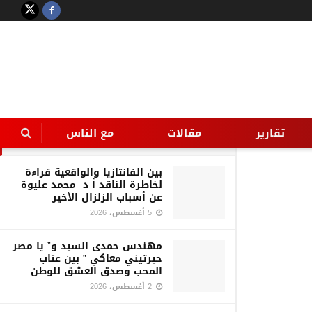
LATEST
TRENDING
Filter
مجلس مدينة زفتى يتوعد التعديات
تقارير
مقالات
مع الناس
31 أغسطس، 2016
بين الفانتازيا والواقعية قراءة
لخاطرة الناقد أ د محمد عليوة
عن أسباب الزلزال الأخير
5 أغسطس، 2026
مهندس حمدى السيد و” يا مصر
حيرتيني معاكي ” بين عتاب
المحب وصدق العشق للوطن
2 أغسطس، 2026