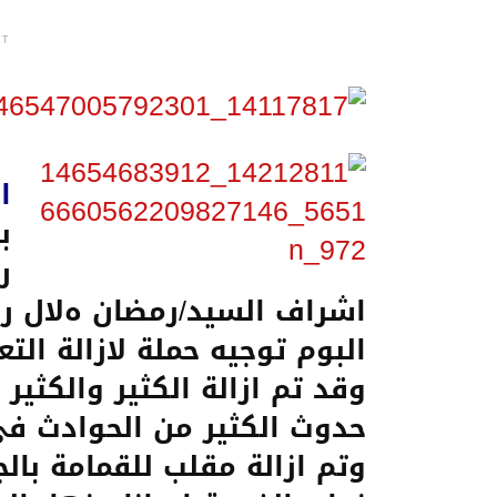
NT
ا
ب
ر
اشراف السيد/رمضان هﻻل رئ
البوم توجيه حملة ﻻزالة الت
وقد تم ازالة الكثير والكثير
حدوث الكثير من الحوادث فى 
وتم ازالة مقلب للقمامة بالج