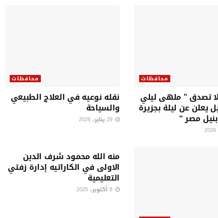
محافظات
محافظات
ا تصدق ” ملهى ليلي
نقله نوعيه في العلاج الطبيعي
ل يعلن عن ليلة بجزيرة
والسياحة
بنيل مصر “
29 يناير، 2026
محافظات
منه الله محمود شرف الدين
الاولى في الكاراتيه إدارة زفتي
التعليمية
8 أكتوبر، 2025