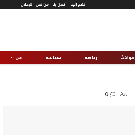
أنضم إلينا
أتصل بنا
من نحن
للإعلان
حوادث
رياضة
سياسة
فن
0
A
A