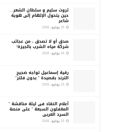
ثروت سليم و سلطان الشعر…
حين يتحول الإلهام إلى هوية
شاعر
25 يوليو، 2026
صدق أو لا تصدق ، من عجائب
شركة مياه الشرب بالجيزة!
24 يوليو، 2026
رقية إسماعيل تواجه ضجيج
الترند بقصيدة ” بدون فلتر”
23 يوليو، 2026
أعلام النقاد فى ليلة مناقشة ”
المغفلون السبعة ” على منصة
السرد العربى
23 يوليو، 2026