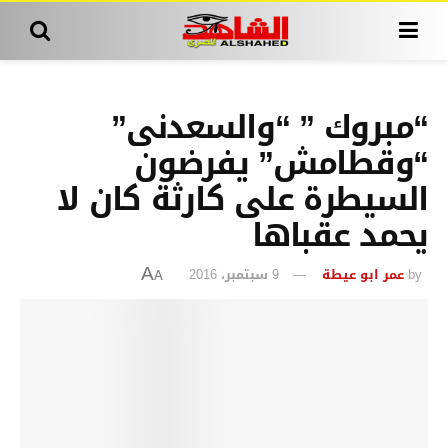
“مبروك ” “والسعدنى”
“وقطامش” يفرضون
السيطرة على كارثة كان لا
يحمد عقباها
by
عمر ابو عيطة
9 سبتمبر، 2016
A
A