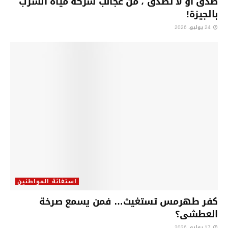
صدق أو لا تصدق ، من عجائب شركة مياه الشرب
بالجيزة!
24 يوليو، 2026
استغاثة المواطنين
كفر طهرمس تستغيث… فمن يسمع صرخة
العطشى؟
17 يوليو، 2026