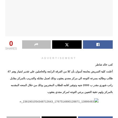
0
SHARES
ADVERTISEMENT
كتب خالد شاطر
أعلنت كلية التمريض بجامعة أسوان بأن كلا من الفرقه الرابعه والحاصلين علي تقدير امتياز وهم 47
طالب وطالبه بسرعه التوجه الي مركز مجدي يعقوب وذلك لعمل مقابله والتدريب بالمركز مقابل
راتب شهري مقدر ب 2000 جنيه وتوفير اقامه للطلاب المغتربين وذلك من خلال المنحه المقدمه
بالمركز ولهم حقية التعيين يرجي التوجه لمركز مجدي يعقوب