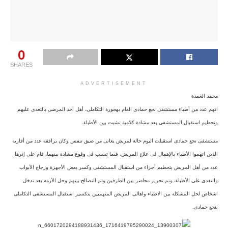
0
SHARES
ADVERTISEMENT
محمد العمدة
اتهم عدد من أطباء مستشفى نجع حمادى العام بهجورة التكاملى، أهل أحد المرضى بالتعدى عليهم
وتحطيم استقبال المستشفى بعد مشادة كلامية نشبت بين الأطباء.
مستشفى نجع حمادى استقبلت اليوم حالة لمريض يعانى من ضيق تنفس وكان يرافقه عدد من أقاربه
الذين اتهموا الأطباء بالإهمال فى علاج المريض، فيما تسبب فى وقوع مشادة بينهما، قام على إثرها
عدد من أهل المريض بتحطيم أجزاء من استقبال المستشفى وكسر بعض الأجهزة وزجاج الأبواب
والتعدى على الأطباء، وتم تحرير محاضر بين الطرفين وتم التصالح بينهم وحل الأزمه بعد تدخل
اشخاص لحل المشكله بين الاطباء واهالى المريض المتهميين بتكسير استقبال المستشفى التكاملى
بنجع حمادى.