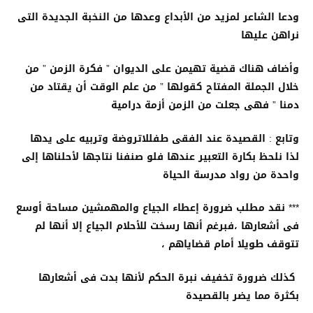
ودعا الشاعر لمزيد من الأبداع وعدها من النخبة الجديدة التى
نراهن عليها
وأضاف هناك قضية تهيمن على الديوان ” فكرة الزمن ” من
خلال الجملة المفتاح كقولها ” من علم الوقت أن يقتاد من
دمنا ” فهى جعلت من الزمن أزمة درامية
وتابع : القصيدة عند الفقى طفللاتروضة وتربيه على يدها
لذا نلحظ بكارة التعبير عندها فلو صنفنا نتاجها لأحلناها إلى
واحدة من رواد مدرسة الحياة
*** نقد مطلب ضرورة إعطاء الجياع والمهمشين مساحة أوسع
فى أشعارها ،فبرغم أنها رسخت للأحلام الجياع إلا أنها لم
تتوقف طويلا أمام قضاياهم ،
كذلك ضرورة تخفيف نبرة الحكم لأنها بدت فى أشعارها
بكثرة مما يضر بالقصيدة