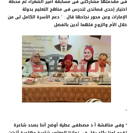
فى مقدمتها مشاركتى فى مسابقة أمير الشعراء ثم محطة
اختيار إحدى قصائدى لتدرس فى مناهج التعليم بدولة
الإمارات وعن محور نجاحها قال : ” دعم الأسرة الكامل لى من
خلال الأم والزوج فلهما أدين بالفضل
“
* وفى مناقشة أ د مصطفى عطية أوضح أننا بصدد شاعرة
تقدم لونا يكاد يقل فى زماننا المعاصر شاعرة مهاجرة أثبتت