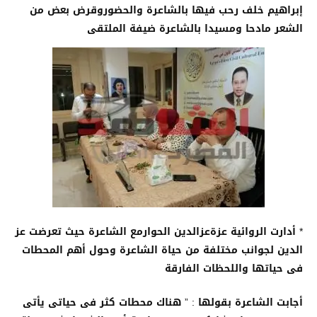
إبراهيم خلف رحب فيها بالشاعرة والحضوروقرض بعض من
الشعر مادحا ومسيدا بالشاعرة ضيفة الملتقى
* أدارت الروائية عزةعزالدين الحوارمع الشاعرة حيث تعرضت عز
الدين لجوانب مختلفة من حياة الشاعرة وحول أهم المحطات
فى حياتها واللحظات الفارقة
أجابت الشاعرة بقولها : ” هناك محطات كثر فى حياتى يأتى