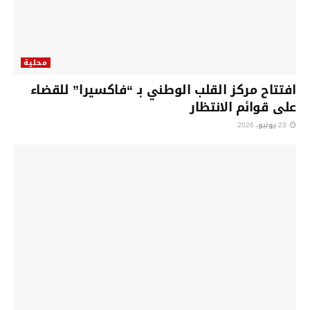
محلية
افتتاح مركز القلب الوطني بـ “فاكسيرا” للقضاء
على قوائم الانتظار
23 يونيو، 2026