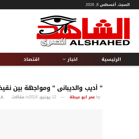
السبت, أغسطس 8, 2026
الرئيسية
اخبار
اقتصاد
” أديب والديبانى ” ومواجهة بين نقيض
by
عمر ابو عيطة
12 يونيو، 2024
in
مقالات
A
A