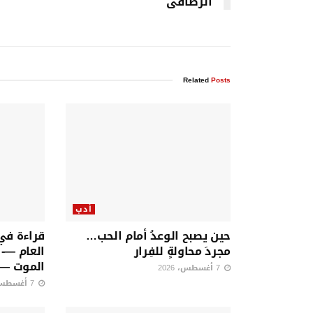
الرصافى
Related
Posts
أدب
حين يصبح الوعدُ أمام الحب…
قراءة في
مجردَ محاولةٍ للفِرار
العام —-
الموت — ت
7 أغسطس، 2026
7 أغسطس، 2026