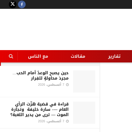
LATEST
TRENDING
Filter
” أديب والديبانى ” ومواجهة بين
نقيضين من الإعلام
تقارير
مقالات
مع الناس
12 يونيو، 2024
حين يصبح الوعدُ أمام الحب…
مجردَ محاولةٍ للفِرار
7 أغسطس، 2026
قراءة في قضية هزّت الرأي
العام —- سارة خليفة وتجارة
الموت — ترى من يدير اللعبة؟
7 أغسطس، 2026