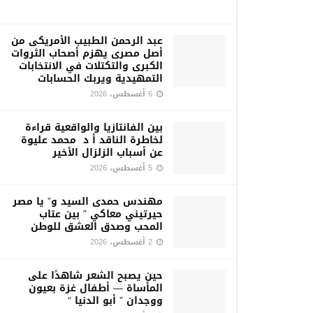
عبد الرحمن الطبيب الأمريكى من
أصل مصرى يهزم أصحاب الثروات
الكبرى والتكتلات في الانتخابات
التمهيدية ويربك الحسابات
6 أغسطس، 2026
بين الفانتازيا والواقعية قراءة
لخاطرة الناقد أ د محمد عليوة
عن أسباب الزلزال الأخير
5 أغسطس، 2026
مهندس حمدى السيد و” يا مصر
حيرتيني معاكي ” بين عتاب
المحب وصدق العشق للوطن
2 أغسطس، 2026
حين يصبح الشعر شاهدًا على
المأساة — أطفال غزة بعيون
ووجدان ” أبو الدنيا “