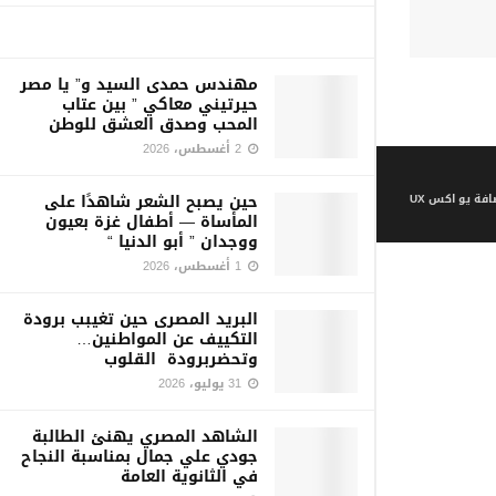
مهندس حمدى السيد و” يا مصر
حيرتيني معاكي ” بين عتاب
المحب وصدق العشق للوطن
2 أغسطس، 2026
حين يصبح الشعر شاهدًا على
فة يو اكس UX
المأساة — أطفال غزة بعيون
ووجدان ” أبو الدنيا “
1 أغسطس، 2026
البريد المصرى حين تغيبب برودة
التكييف عن المواطنين…
وتحضربرودة القلوب
31 يوليو، 2026
الشاهد المصري يهنئ الطالبة
جودي علي جمال بمناسبة النجاح
في الثانوية العامة