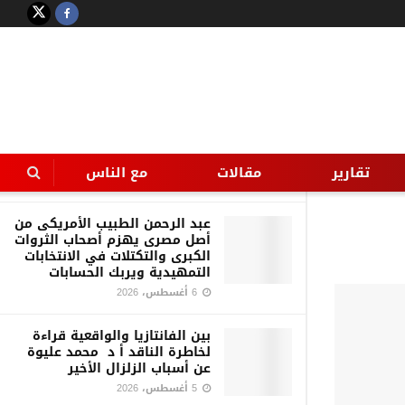
LATEST
TRENDING
Filter
قراءة في قضية هزّت الرأي العام
—- سارة خليفة وتجارة الموت —
ترى من يدير اللعبة؟
تقارير
مقالات
مع الناس
7 أغسطس، 2026
عبد الرحمن الطبيب الأمريكى من
أصل مصرى يهزم أصحاب الثروات
الكبرى والتكتلات في الانتخابات
التمهيدية ويربك الحسابات
6 أغسطس، 2026
بين الفانتازيا والواقعية قراءة
لخاطرة الناقد أ د محمد عليوة
عن أسباب الزلزال الأخير
5 أغسطس، 2026