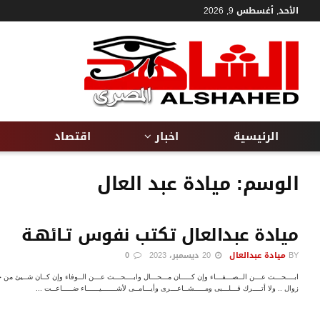
الأحد, أغسطس 9, 2026
الرئيسية
اخبار
اقتصاد
الوسم:
ميادة عبد العال
ميادة عبدالعال تكتب نفوس تـائهـة
BY
ميادة عبدالعال
20 ديسمبر، 2023
0
ابــــحـــث عـــن الــصـــفـــاء وإن كـــــان مـــحـــال وابــــحـــث عـــن الــوفاء وإن كــان شــي
زوال .. ولا أتــــرك قـــلـــبى ومـــــشــاعـــرى وأيـــامــى لأشـــــــيــــــاء ضـــــاعــت ...