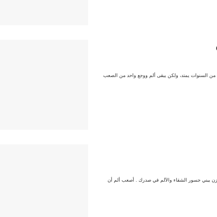
 كم من السنوات يمتد، ولكن يبقى ألم ووجع واحد من الصعب
 يبني جسور الشقاء والآلم في صدرك . أصعب ألم أن