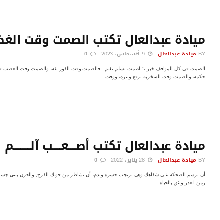
ميادة عبدالعال تكتب الصمت وقت الغ
BY
ميادة عبدالعال
9 أغسطس، 2023
0
الصمت في كل المواقف خير ،" اصمت تسلم تغنم...فالصمت وقت الفوز ثقة، والصمت وقت الغضب قو
حكمة، والصمت وقت السخرية ترفع وتنزه، ووقت ...
ميادة عبدالعال تكتب أصــــعـــــب آلــــــــــم
BY
ميادة عبدالعال
28 يناير، 2022
0
أن ترسم الضحكة على شفاهك وهى ترتجب حسرة وندم، أن تشاطر من حولك الفرح, والحزن يبني جسور 
زمن الغدر وتثق بالحياة ...