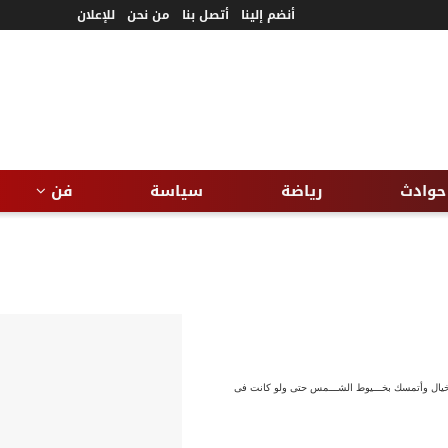
أنضم إلينا
أتصل بنا
من نحن
للإعلان
حوادث
رياضة
سياسة
فن
ئ من خيال وأتمسك بخـــيوط الشـــمس حتى ولو كانت فى