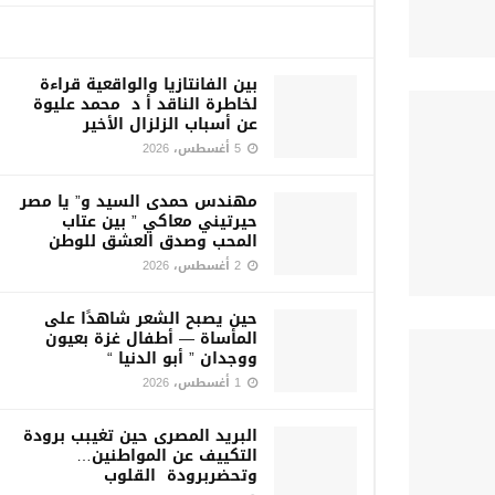
بين الفانتازيا والواقعية قراءة
لخاطرة الناقد أ د محمد عليوة
عن أسباب الزلزال الأخير
5 أغسطس، 2026
مهندس حمدى السيد و” يا مصر
حيرتيني معاكي ” بين عتاب
المحب وصدق العشق للوطن
2 أغسطس، 2026
حين يصبح الشعر شاهدًا على
المأساة — أطفال غزة بعيون
ووجدان ” أبو الدنيا “
1 أغسطس، 2026
البريد المصرى حين تغيبب برودة
التكييف عن المواطنين…
وتحضربرودة القلوب