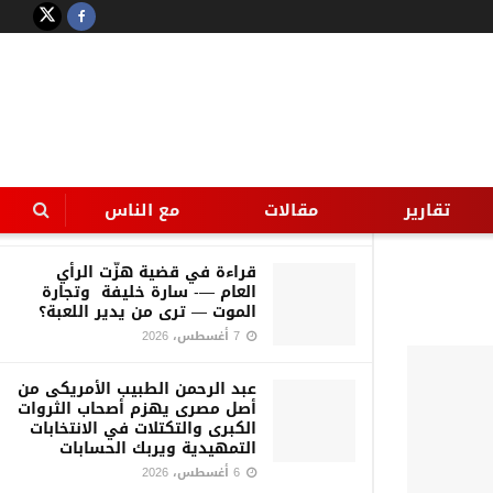
LATEST
TRENDING
Filter
حين يصبح الوعدُ أمام الحب… مجردَ
محاولةٍ للفِرار
تقارير
مقالات
مع الناس
7 أغسطس، 2026
قراءة في قضية هزّت الرأي
العام —- سارة خليفة وتجارة
الموت — ترى من يدير اللعبة؟
7 أغسطس، 2026
عبد الرحمن الطبيب الأمريكى من
أصل مصرى يهزم أصحاب الثروات
الكبرى والتكتلات في الانتخابات
التمهيدية ويربك الحسابات
6 أغسطس، 2026