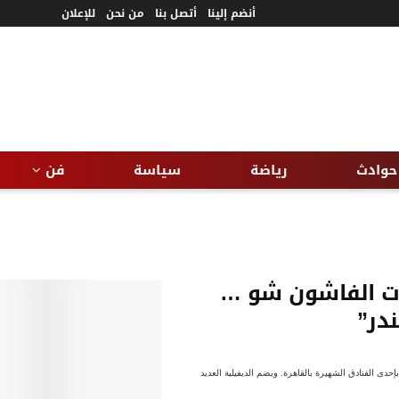
أنضم إلينا
أتصل بنا
من نحن
للإعلان
حوادث
رياضة
سياسة
فن
لات الفاشون شو …
ندر”
قرر إقامته، يوم الأحد الموافق 15 الشهر الجارى ، وذلك بإحدى الفنادق الشهيرة بالقاهرة. ويضم الديفيلية العديد