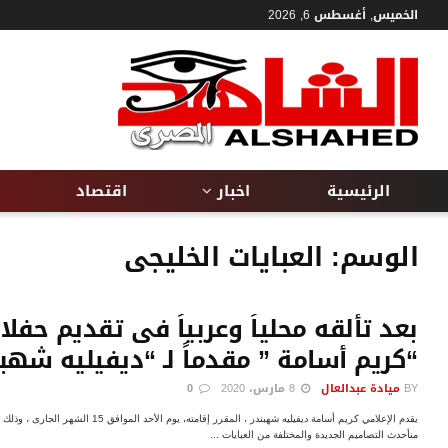
الخميس, أغسطس 6, 2026
الرئيسية
اخبار
اقتصاد
الوسم:
العبايات الخليجى
بعد تألقه محلياً وعربياً فى تقديم حف
“كريم أسامة ” مقدماً لـ “ديفيليه شهب
BY
ميادة عبدالعال
8 مارس، 2020
0
يقدم الإعلامي كريم أسامة ديفيليه شهبندر ، الم
منأحدث التصاميم الجديدة والمختلفة من العبايات ...