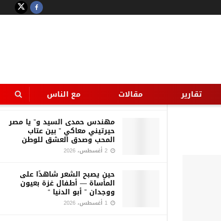
LATEST
TRENDING
Filter
بين الفانتازيا والواقعية قراءة
لخاطرة الناقد أ د محمد عليوة عن
أسباب الزلزال الأخير
تقارير
مقالات
مع الناس
5 أغسطس، 2026
مهندس حمدى السيد و” يا مصر
حيرتيني معاكي ” بين عتاب
المحب وصدق العشق للوطن
2 أغسطس، 2026
حين يصبح الشعر شاهدًا على
المأساة — أطفال غزة بعيون
ووجدان ” أبو الدنيا “
1 أغسطس، 2026