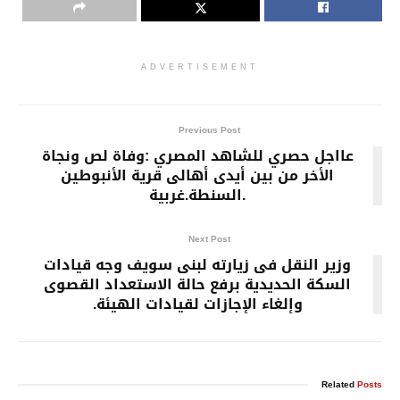
ADVERTISEMENT
Previous Post
عااجل حصري للشاهد المصري :وفاة لص ونجاة
الأخر من بين أيدى أهالى قرية الأنبوطين
.السنطة.غربية
Next Post
وزير النقل فى زيارته لبنى سويف وجه قيادات
السكة الحديدية برفع حالة الاستعداد القصوى
وإلغاء الإجازات لقيادات الهيئة.
Related
Posts