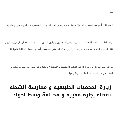
ضحى
لزائرين خلال أيام عيد الأضحى المبارك بنصف قيمة رسوم الدخول، بهدف التيسير على المواطنيين ولتشجيع
ت الطبيعية وإلغاء الإجازات للعاملين بمحميات قارون و وادى الريان و سيوه نظرا لإقبال الزائرين عليهم
كثف لباحثى البيئة بالمحميات لتعريف الزائرين بتلك المناطق الطبيعية وأهميتها وسبل الحفاظ عليها خلال
التى يتم اتخاذها فى فترة الأعياد لتوفير الاستفادة والإستمتاع و منها توفير سيارات إسعاف ومنقذين
صة للتعريف بالمحميات الطبيعية ومكوناتها
 زيارة المحميات الطبيعية و ممارسة أنشطة
 بقضاء إجازة مميزة و مختلفة وسط اجواء