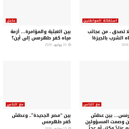
استغاثة المواطنين
عاجل
ا تصدق ، من عجائب
بين العبثية والمؤامرة… أزمة
ه الشرب بالجيزة!
مياه كفر طهرمس إلى أين؟
22 يوليو، 2026
مع الناس
مع الناس
رمس… بين عطش
بين “مصر الجديدة”.. وعطش
ن وصمت المسؤولين
كفر طهرمس
نادٌ وكِبْر، أم عجزٌ
13 يوليو، 2026