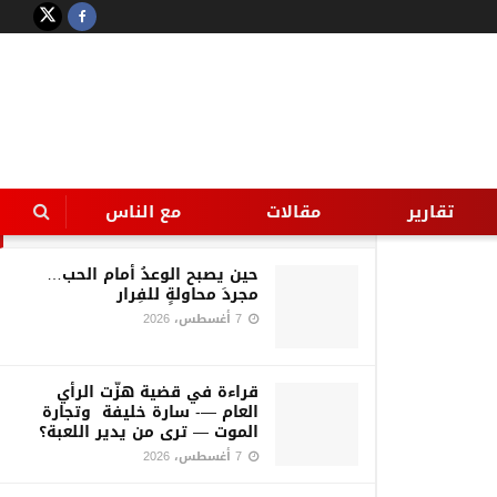
LATEST
TRENDING
Filter
وزارة البيئة: فتح أبواب المحميات
الطبيعية للزائرين بنصف الثمن
بمناسبة عيد الأضحى
تقارير
مقالات
مع الناس
10 سبتمبر، 2016
حين يصبح الوعدُ أمام الحب…
مجردَ محاولةٍ للفِرار
7 أغسطس، 2026
قراءة في قضية هزّت الرأي
العام —- سارة خليفة وتجارة
الموت — ترى من يدير اللعبة؟
7 أغسطس، 2026