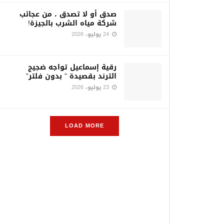
صدق أو لا تصدق ، من عجائب
شركة مياه الشرب بالجيزة!
24 يوليو، 2026
رقية إسماعيل تواجه ضجيج
الترند بقصيدة ” بدون فلتر”
23 يوليو، 2026
LOAD MORE