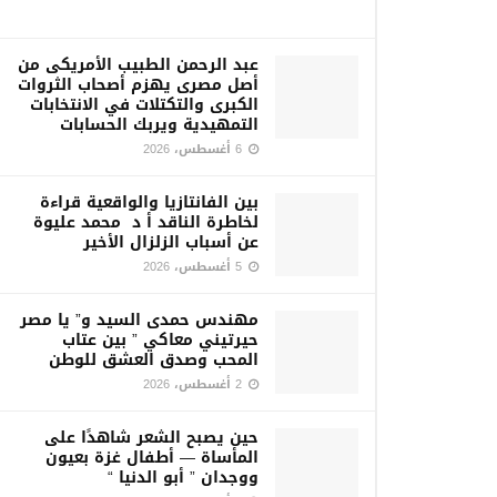
عبد الرحمن الطبيب الأمريكى من
أصل مصرى يهزم أصحاب الثروات
الكبرى والتكتلات في الانتخابات
التمهيدية ويربك الحسابات
6 أغسطس، 2026
بين الفانتازيا والواقعية قراءة
لخاطرة الناقد أ د محمد عليوة
عن أسباب الزلزال الأخير
5 أغسطس، 2026
مهندس حمدى السيد و” يا مصر
حيرتيني معاكي ” بين عتاب
المحب وصدق العشق للوطن
2 أغسطس، 2026
حين يصبح الشعر شاهدًا على
المأساة — أطفال غزة بعيون
ووجدان ” أبو الدنيا “