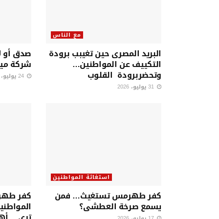
مع الناس
البريد المصرى حين تغيبب برودة
صدق أو ل
التكييف عن المواطنين…
شركة ميا
وتحضربرودة القلوب
24 يوليو، 2026
31 يوليو، 2026
استغاثة المواطنين
كفر طهرمس تستغيث… فمن
كفر طه
يسمع صرخة العطشى؟
المواطني
ترى… أهو ع
17 يوليو، 2026