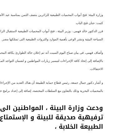
وزارة البيئة: فتح أبواب المحميات الطبيعية للزائرين بنصف الثمن بمناسبة عيد الأ
كتبت: حنان فتح الباب
قرر الدكتور خالد فهمى ، وزير البيئة ، فتح أبواب المحميات الطبيعية لاستقبال ا
السياحة البيئية ونشر الوعى بأهمية الموارد والثروات الطبيعية التى تمتلكها مصر.
وأضاف فهمى، فى بيان صباح اليوم السبت أنه تم إعلان حالة الطوارئ بكافة المحميا
بالإضافة إلى إتخاذ كافة الإجراءات لتيسير زيارات المواطنين و لضمان التواجد الم
الاحتفالات.
و أشار دكتور جمال جمعة، رئيس قطاع حماية الطبيعة أن هناك العديد من الإجراءات 
بالمحميات البحرية وذلك بالتعاون مع السلطات المختصة، إضافة إلى إعداد برامج خا
ودعت وزارة البيئة ، المواطنين الى
ترفيهية صديقة للبيئة و الإستمتاع
الطبيعة الخلابة ،