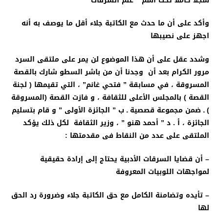
سجلا كاملا تحت اسم ” علم السرقات “
وأكد على أن ما حدث مع الكاتبة جلاء أقل ما يوصف به أنه
اجهز على نصيبها
وشدد عقل على أن هذا الموضوع لن يمر على ملتقى السرد
مرور الكرام بعد أن
وجدنا أن من باشر السطو شارك بالقصة
المسروقة ، في مسابقة ” فتحي غانم” ، التي تقيمها ( لجنة
القصة
)
بالمجلس الأعلى للثقافة ، و فازت القصة (المسروقة
)
ـ ضمن مجموعة قصصية ـ ب ” الجائزة الأولى ” و قام بتسليم
الجائزة ، أ . د ” أحمد هنو ” ، وزير الثقافة
لكل ذلك يؤكد
الملتقى على عدد من النقاط فى مقدمتها :
– أن قضايا السرقات الأدبية يحتاج إلى إرادة حقيقية
لمواجهات اللوبيات المعروفة
– تأيده وتضامنة الكامل مع حق الكاتبة جلاء وضرورة رد الحق
لها