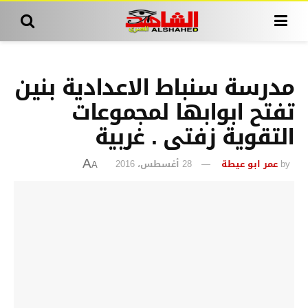
مدرسة سنباط الاعدادية بنين
تفتح ابوابها لمجموعات
التقوية زفتى . غربية
by
عمر ابو عيطة
28 أغسطس، 2016
A
A