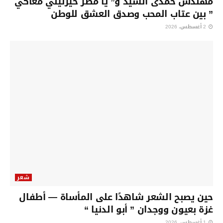
مهندس حمدى السيد و” يا مصر حيرتيني معاكي
” بين عتاب المحب وصدق العشق للوطن
2 أغسطس، 2026
شعر
حين يصبح الشعر شاهدًا على المأساة — أطفال
غزة بعيون ووجدان ” أبو الدنيا “
1 أغسطس، 2026