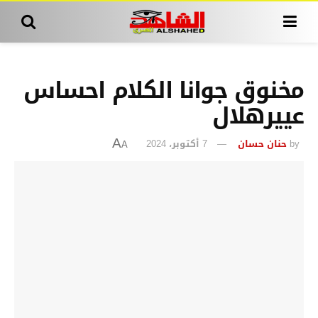
مخنوق جوانا الكلام احساس
عييرهلال
by
حنان حسان
7 أكتوبر، 2024
A
A