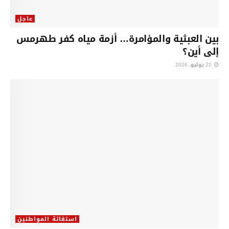
عاجل
بين العبثية والمؤامرة… أزمة مياه كفر طهرمس
إلى أين؟
22 يوليو، 2026
استغاثة المواطنين