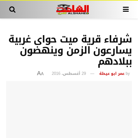
شرفاء قرية ميت حواى غربية
يسارعون الزمن وينهضون
ببلادهم
by
عمر ابو عيطة
29 أغسطس، 2016
A
A