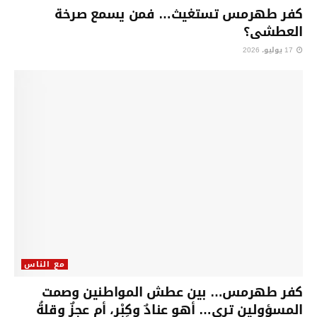
كفر طهرمس تستغيث… فمن يسمع صرخة
العطشى؟
17 يوليو، 2026
مع الناس
كفر طهرمس… بين عطش المواطنين وصمت
المسؤولين ترى… أهو عنادٌ وكِبْر، أم عجزٌ وقلةُ