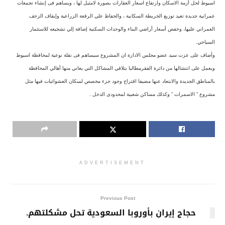
اسيوط لحل أزمة الاسكان وارتفاع اسعار العقارات بصورة لامثيل لها ، ويساهم فى إنشاء تجمعات
عمرانية جديدة تعيد توزيع الخريطة السكانية ، والحفاظ علي الرقعة الزراعية وإيقاف الزحف
العمراني عليها، وخفض أسعار أراضي البناء والوحدات السكنية إضافة إلي تشجيعه للاستثمار
السياحي.
وأضاف على عزت سيد عضو مجلس الادارة ان المشروع سيساهم فى نقلة نوعية لمحافظة اسيوط
ويعمل على انتشالها من دائرة الفقرمطالبا بتلافي المشاكل التي يعاني منها أهالي المحافظة
بالمناطق الجديدة والابتعاد عنها مضيفا اقتراح وجود جزء مخصص لسكان العشوائيات فيها مثل
مشروع ” الاسمرات ” وكذلك مساكن شعبية لمحدودى الدخل .
ADVERTISEMENT
Previous Post
حجاج إيران بأوروبا السعودية تحل مشكلتهم.