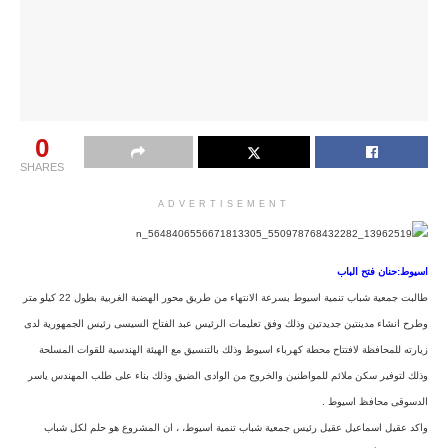
0
SHARES
ADVERTISEMENT
اسيوط:حنان فتح الباب
طالبت جمعية شباب تنمية اسيوط بسرعة الانتهاء من طريق محور الهضبة الغربية بطول 22 كيلو متر
وطرح انشاء مدينتين جديدتين وذلك وفق تعليمات الرئيس عبد الفتاح السيسى رئيس الجمهورية لدى
زيارته للمحافظة لافتتاح محطة كهرباء اسيوط وذلك بالتنسيق مع الهيئة الهندسية للقوات المسلحة
وذلك لتوفير سكن ملائم للمواطنين والخروج من الوادى الضيق وذلك بناء على طلب المهندس ياسر
الدسوقى محافظ اسيوط .
واكد عقيل اسماعيل عقيل رئيس جمعية شباب تنمية اسيوط، ، ان المشروع هو حلم لكل شباب