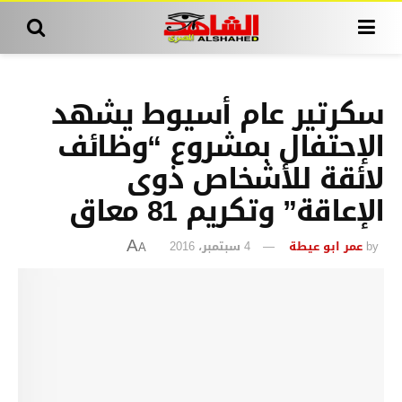
سكرتير عام أسيوط يشهد
الإحتفال بمشروع “وظائف
لائقة للأشخاص ذوى
الإعاقة” وتكريم 81 معاق
by
عمر ابو عيطة
4 سبتمبر، 2016
A
A