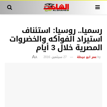
رسميا.. روسيا: استئناف
استيراد الفواكه والخضروات
المصرية خلال 3 أيام
by
عمر ابو عيطة
27 سبتمبر، 2016
A
A