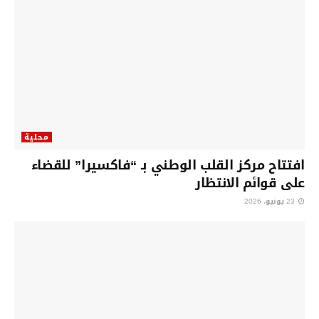
محلية
افتتاح مركز القلب الوطني بـ “فاكسيرا” للقضاء
على قوائم الانتظار
23 يونيو، 2026