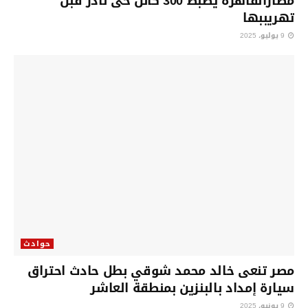
مطارالقاهرة يضبط 300 كائن حى نادر قبل
تهريببها
9 يوليو، 2025
حوادث
مصر تنعى خالد محمد شوقي بطل حادث احتراق
سيارة إمداد بالبنزين بمنطقة العاشر
9 يونيو، 2025