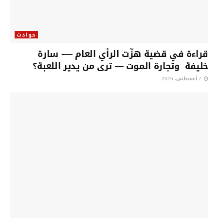
حوادث
قراءة في قضية هزّت الرأي العام —- سارة
خليفة وتجارة الموت — ترى من يدير اللعبة؟
7 أغسطس، 2026