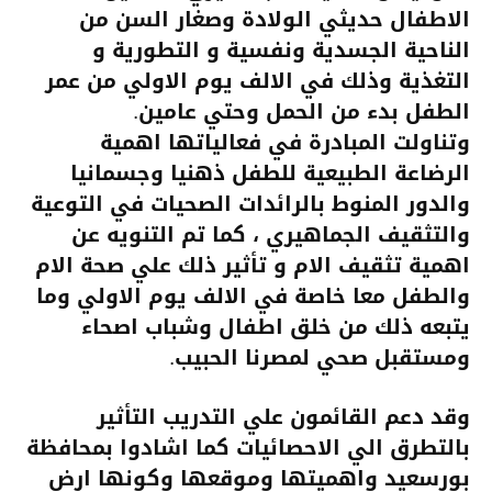
الاطفال حديثي الولادة وصغار السن من
الناحية الجسدية ونفسية و التطورية و
التغذية وذلك في ا
لالف يوم الاولي من عمر
الطفل بدء من الحمل وحتي عامين.
وتناولت المبادرة في فعالياتها اهمية
الرضاعة الطبيعية للطفل ذهنيا وجسمانيا
والدور المنوط بالرائدات الصحيات في التوعية
والتثقيف الجماهيري ، كما تم التنويه عن
اهمية تثقيف الام و تأثير ذلك علي صحة الام
والطفل معا خاصة في الالف يوم الاولي وما
يتبعه ذلك من خلق اطفال وشباب اصحاء
ومستقبل صحي لمصرنا الحبيب.
وقد دعم القائمون علي التدريب التأثير
بالتطرق الي الاحصائيات كما اشادوا بمحافظة
بورسعيد واهميتها وموقعها وكونها ارض