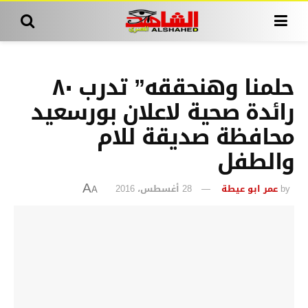
حلمنا وهنحققه” تدرب ٨٠
رائدة صحية لاعلان بورسعيد
محافظة صديقة للام
والطفل
by
عمر ابو عيطة
28 أغسطس، 2016
A
A