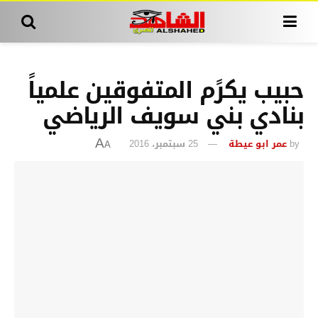
حبيب يكرًم المتفوقين علمياً
بنادي بني سويف الرياضي
by
عمر ابو عيطة
25 سبتمبر، 2016
A
A