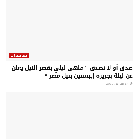
محافظات
صدق أو لا تصدق ” ملهى ليلي بقصر النيل يعلن
عن ليلة بجزيرة إيبستين بنيل مصر “
14 فبراير، 2026