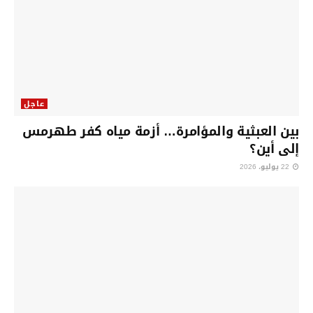
عاجل
بين العبثية والمؤامرة… أزمة مياه كفر طهرمس
إلى أين؟
22 يوليو، 2026