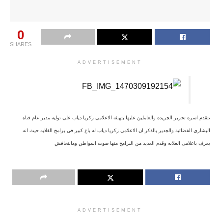
0
SHARES
ADVERTISEMENT
تتقدم اسرة تحرير الجريدة والعاملين عليها بتهنئة الاعلامى زكريا دياب على توليه مدير عام قناة
البشارى الفضائية والجدير بالذكر ان الاعلامى زكريا دياب له باع كبير فى برامج الغلابه حيث انه
يعرف باعلامى الغلابه وقدم العديد من البرامج منها صوت ابمواطن ومابنخافش
ADVERTISEMENT