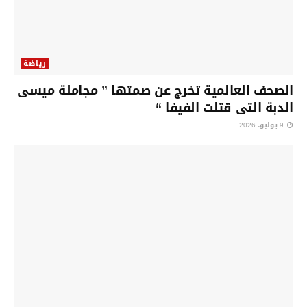
رياضة
الصحف العالمية تخرج عن صمتها ” مجاملة ميسى
الدبة التى قتلت الفيفا “
9 يوليو، 2026