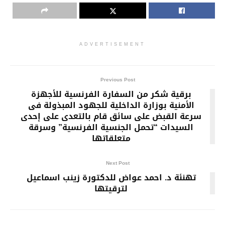
ADVERTISEMENT
Previous Post
برقية شكر من السفارة الفرنسية للأجهزة
الأمنية بوزارة الداخلية للجهود المبذولة فى
سرعة القبض على سائق قام بالتعدى على إحدى
السيدات “تحمل الجنسية الفرنسية” وسرقة
متعلقاتها
Next Post
تهنئة د. احمد عواض للدكتورة زينب اسماعيل
لترقيتها