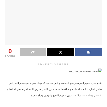
0
SHARES
ADVERTISEMENT
تتقدم اسرة تحرير الجريدة وجميع العاملين ورئيس مجلس الادارة ا. اشرف ابوعيطة ونائب رئيس
مجلس الادارة ا. السيدالجمل بتهنئة الاستاذ محمد مفرح الجمل مدرس اللغه العربية بمرحلة التعليم
الاساسى بمناسبة عيد ميلاده متمنيين له دوام النجاح والتوفيق وحياه سعيدة