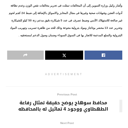
وأشار وكيل وزارة التموين إلى أن المخالفات تمثلت فى تحرير مخالفات نقص الوزن وعدم نظافة
أدوات العجن وشهادات صحية وغيرها فى مجال المخابز والاسواق بالإضافة إلى ضبط 24 كجم لحوم
غير صالحة للاستهلاك الآدمي وضبط تصرف فى عدد 5 شيكارة دقيق مدعم زنة 50 كيلو للشيكارة
وتحرير عدد 13 محضر بوتاجاز ومواد بترولية متنوعة وذلك للحد من ظاهرة تسريب وتهريب المواد
البترولية والسلع المدعمة للاتجار بها فى السوق السوداء وضمان وصول الدعم لمستحقيه .
ADVERTISEMENT
Previous Post
محافظ سوهاج يوضح حقيقة تمثال رفاعة
الطهطاوي ووجود 4 تماثيل له بالمحافظه
Next Post