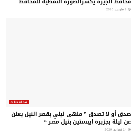
محافظ الجيزة يكسرالصورة النمطية للمحافظ
9 مارس، 2026
محافظات
صدق أو لا تصدق ” ملهى ليلي بقصر النيل يعلن
عن ليلة بجزيرة إيبستين بنيل مصر “
14 فبراير، 2026