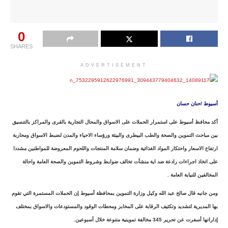
0
SHARES
ADVERTISEMENT
أسيوط /حنان حسان
أكد محافظ أسيوط على استمرار الحملات على الاسواق والمحال التجارية بالقرى والمراكز بالتنسيق
بين مباحث التموين والصحة والطب البيطرى والبيئة ورؤساء الاحياء والمدن لضبط الاسواق ومحاربة
ارتفاع الاسعار واحتكار المواد الغذائية وضمان سلامة المنتجات واللحوم المعروضة للمواطنين مشددا
على اتخاذ اجراءات رادعة ضد اية منشأت تخالف ضوابط وشروط التموين والصحة العامة واحالة
المخالفين للنيابة العامة .
ومن جانبه قال صالح عبد الله وكيل وزارة التموين بمحافظة أسيوط إن الحملات المستمرة التي تقوم
بها المديرية لتشديد وتكثيف الرقابة على المخابز ومحطات الوقود والمستودعات والاسواق بمختلف
إداراتها أسفرت عن تحرير 345 مخالفة تموينية متنوعة خلال أسبوعين.