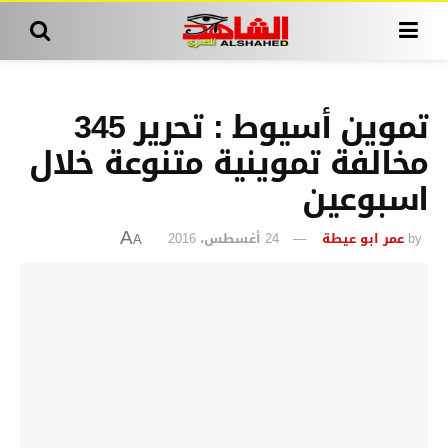
تموين أسيوط : تحرير 345
مخالفة تموينية متنوعة خلال
اسبوعين
by
عمر ابو عيطة
24 أغسطس، 2016
A
A